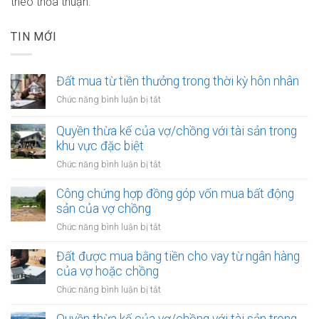
theo thỏa thuận.
TIN MỚI
Đất mua từ tiền thưởng trong thời kỳ hôn nhân
ở
Chức năng bình luận bị tắt
Đất
mua
Quyền thừa kế của vợ/chồng với tài sản trong
từ
khu vực đặc biệt
tiền
ở
Chức năng bình luận bị tắt
thưởng
Quyền
trong
thừa
Công chứng hợp đồng góp vốn mua bất động
thời
kế
sản của vợ chồng
kỳ
của
hôn
ở
Chức năng bình luận bị tắt
vợ/chồng
nhân
Công
với
chứng
Đất được mua bằng tiền cho vay từ ngân hàng
tài
hợp
của vợ hoặc chồng
sản
đồng
trong
ở
Chức năng bình luận bị tắt
góp
khu
Đất
vốn
vực
được