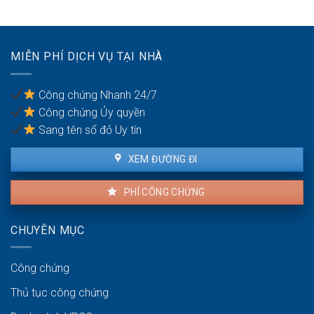
ly
hôn
của
vợ/chồng
MIỄN PHÍ DỊCH VỤ TẠI NHÀ
bị
bạo
lực
Công chứng Nhanh 24/7
gia
Công chứng Ủy quyền
đình
Sang tên sổ đỏ Uy tín
XEM ĐƯỜNG ĐI
PHÍ CÔNG CHỨNG
CHUYÊN MỤC
Công chứng
Thủ tục công chứng