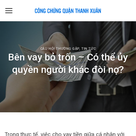
Skip
to
content
CÂU HỎI THƯỜNG GẶP
,
TIN TỨC
Bên vay bỏ trốn – Có thể ủy
quyền người khác đòi nợ?
Trong thực tế, việc cho vay tiền giữa cá nhân với