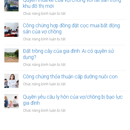
Quyền thừa kế của vợ/chồng với tài sản trong
mua
đặc
mua
khu đô thị mới
bất
biệt
bằng
động
ở
Chức năng bình luận bị tắt
tiền
sản
Quyền
cho
của
thừa
Công chứng hợp đồng đặt cọc mua bất động
vay
vợ
kế
sản của vợ chồng
từ
chồng
của
ngân
ở
Chức năng bình luận bị tắt
vợ/chồng
hàng
Công
với
của
chứng
Đất trồng cây của gia đình: Ai có quyền sử
tài
vợ
hợp
dụng?
sản
hoặc
đồng
trong
ở
Chức năng bình luận bị tắt
chồng
đặt
khu
Đất
cọc
đô
trồng
Công chứng thỏa thuận cấp dưỡng nuôi con
mua
thị
cây
bất
ở
Chức năng bình luận bị tắt
mới
của
động
Công
gia
sản
chứng
Quyền yêu cầu ly hôn của vợ/chồng bị bạo lực
đình:
của
thỏa
gia đình
Ai
vợ
thuận
có
ở
Chức năng bình luận bị tắt
chồng
cấp
quyền
Quyền
dưỡng
sử
yêu
nuôi
dụng?
cầu
con