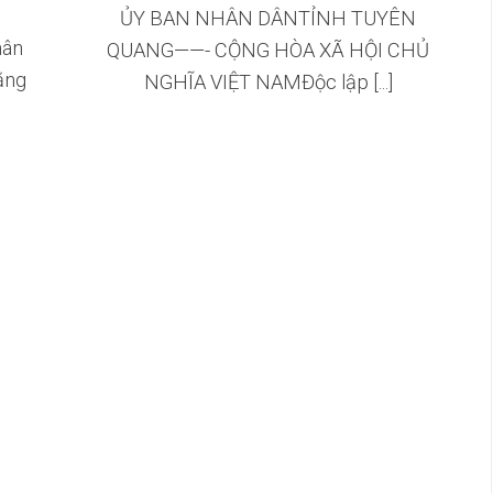
ỦY BAN NHÂN DÂNTỈNH TUYÊN
hân
QUANG——- CỘNG HÒA XÃ HỘI CHỦ
ăng
NGHĨA VIỆT NAMĐộc lập [...]