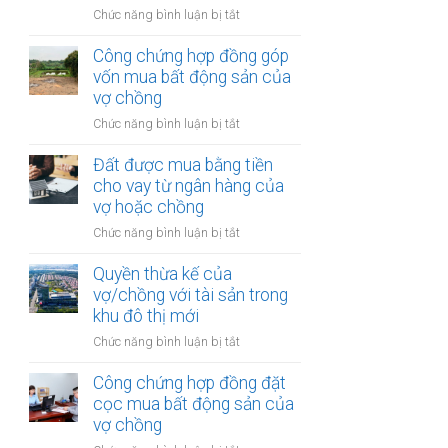
ở
Chức năng bình luận bị tắt
trong
Quyền
thời
thừa
Công chứng hợp đồng góp
kỳ
kế
vốn mua bất động sản của
hôn
của
vợ chồng
nhân
vợ/chồng
ở
Chức năng bình luận bị tắt
với
Công
tài
chứng
Đất được mua bằng tiền
sản
hợp
cho vay từ ngân hàng của
trong
đồng
vợ hoặc chồng
khu
góp
vực
ở
Chức năng bình luận bị tắt
vốn
đặc
Đất
mua
biệt
được
Quyền thừa kế của
bất
mua
vợ/chồng với tài sản trong
động
bằng
khu đô thị mới
sản
tiền
của
ở
Chức năng bình luận bị tắt
cho
vợ
Quyền
vay
chồng
thừa
Công chứng hợp đồng đặt
từ
kế
cọc mua bất động sản của
ngân
của
vợ chồng
hàng
vợ/chồng
của