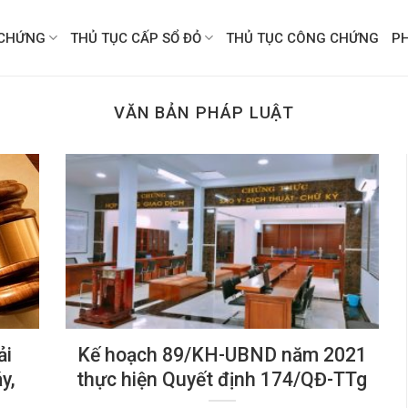
CHỨNG
THỦ TỤC CẤP SỔ ĐỎ
THỦ TỤC CÔNG CHỨNG
P
VĂN BẢN PHÁP LUẬT
ải
Kế hoạch 89/KH-UBND năm 2021
y,
thực hiện Quyết định 174/QĐ-TTg