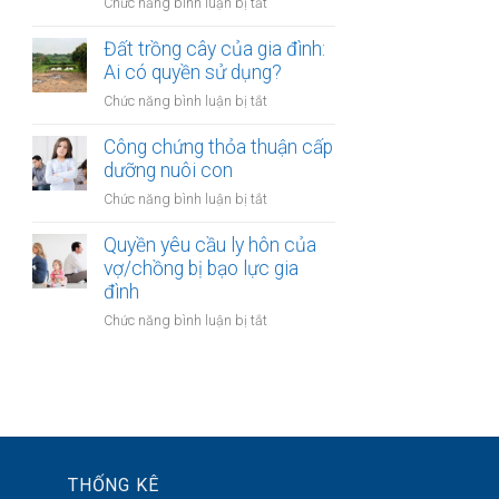
ở
Chức năng bình luận bị tắt
với
vợ
Công
tài
hoặc
chứng
Đất trồng cây của gia đình:
sản
chồng
hợp
Ai có quyền sử dụng?
trong
đồng
khu
ở
Chức năng bình luận bị tắt
đặt
đô
Đất
cọc
thị
trồng
Công chứng thỏa thuận cấp
mua
mới
cây
dưỡng nuôi con
bất
của
động
ở
Chức năng bình luận bị tắt
gia
sản
Công
đình:
của
chứng
Quyền yêu cầu ly hôn của
Ai
vợ
thỏa
vợ/chồng bị bạo lực gia
có
chồng
thuận
đình
quyền
cấp
sử
ở
Chức năng bình luận bị tắt
dưỡng
dụng?
Quyền
nuôi
yêu
con
cầu
ly
hôn
của
vợ/chồng
THỐNG KÊ
bị