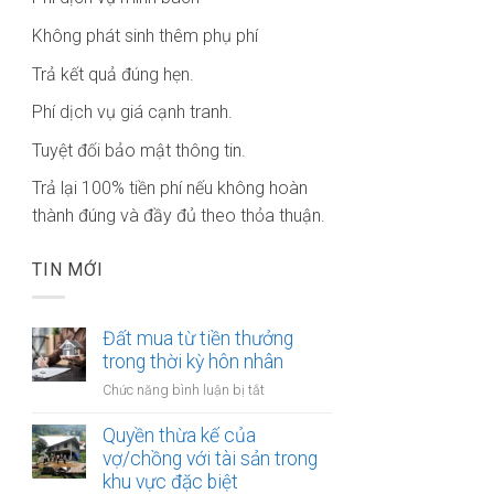
Không phát sinh thêm phụ phí
Trả kết quả đúng hẹn.
Phí dịch vụ giá cạnh tranh.
Tuyệt đối bảo mật thông tin.
Trả lại 100% tiền phí nếu không hoàn
thành đúng và đầy đủ theo thỏa thuận.
TIN MỚI
Đất mua từ tiền thưởng
trong thời kỳ hôn nhân
ở
Chức năng bình luận bị tắt
Đất
mua
Quyền thừa kế của
từ
vợ/chồng với tài sản trong
tiền
khu vực đặc biệt
thưởng