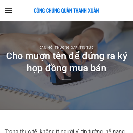
Skip
to
content
CÂU HỎI THƯỜNG GẶP
,
TIN TỨC
Cho mượn tên để đứng ra ký
hợp đồng mua bán
Trong thực tế, không ít người vì tin tưởng, nể nang