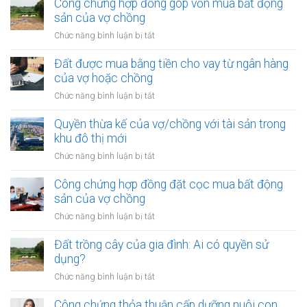
thừa
Công chứng hợp đồng góp vốn mua bất động
thời
kế
sản của vợ chồng
kỳ
của
hôn
ở
Chức năng bình luận bị tắt
vợ/chồng
nhân
Công
với
chứng
Đất được mua bằng tiền cho vay từ ngân hàng
tài
hợp
của vợ hoặc chồng
sản
đồng
trong
ở
Chức năng bình luận bị tắt
góp
khu
Đất
vốn
vực
được
Quyền thừa kế của vợ/chồng với tài sản trong
mua
đặc
mua
khu đô thị mới
bất
biệt
bằng
động
ở
Chức năng bình luận bị tắt
tiền
sản
Quyền
cho
của
thừa
Công chứng hợp đồng đặt cọc mua bất động
vay
vợ
kế
sản của vợ chồng
từ
chồng
của
ngân
ở
Chức năng bình luận bị tắt
vợ/chồng
hàng
Công
với
của
chứng
Đất trồng cây của gia đình: Ai có quyền sử
tài
vợ
hợp
dụng?
sản
hoặc
đồng
trong
ở
Chức năng bình luận bị tắt
chồng
đặt
khu
Đất
cọc
đô
trồng
Công chứng thỏa thuận cấp dưỡng nuôi con
mua