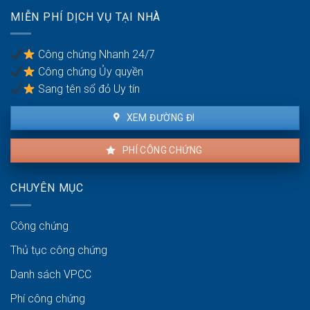
vợ/chồng
MIỄN PHÍ DỊCH VỤ TẠI NHÀ
bị
bạo
lực
Công chứng Nhanh 24/7
gia
Công chứng Ủy quyền
đình
Sang tên sổ đỏ Uy tín
XEM ĐƯỜNG ĐI
PHÍ CÔNG CHỨNG
CHUYÊN MỤC
Công chứng
Thủ tục công chứng
Danh sách VPCC
Phí công chứng