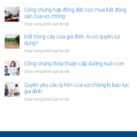
sản
Quyền
cho
của
thừa
Công chứng hợp đồng đặt cọc mua bất động
vay
vợ
kế
sản của vợ chồng
từ
chồng
của
ngân
ở
Chức năng bình luận bị tắt
vợ/chồng
hàng
Công
với
của
chứng
Đất trồng cây của gia đình: Ai có quyền sử
tài
vợ
hợp
dụng?
sản
hoặc
đồng
trong
ở
Chức năng bình luận bị tắt
chồng
đặt
khu
Đất
cọc
đô
trồng
Công chứng thỏa thuận cấp dưỡng nuôi con
mua
thị
cây
bất
ở
Chức năng bình luận bị tắt
mới
của
động
Công
gia
sản
chứng
Quyền yêu cầu ly hôn của vợ/chồng bị bạo lực
đình:
của
thỏa
gia đình
Ai
vợ
thuận
có
ở
Chức năng bình luận bị tắt
chồng
cấp
quyền
Quyền
dưỡng
sử
yêu
nuôi
dụng?
cầu
con
ly
hôn
của