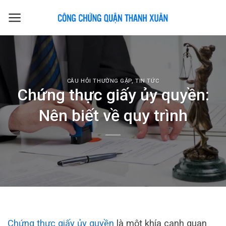
Skip
to
content
CÂU HỎI THƯỜNG GẶP
,
TIN TỨC
Chứng thực giấy ủy quyền:
Nên biết về quy trình
Chứng thực giấy ủy quyền
là một khía cạnh quan