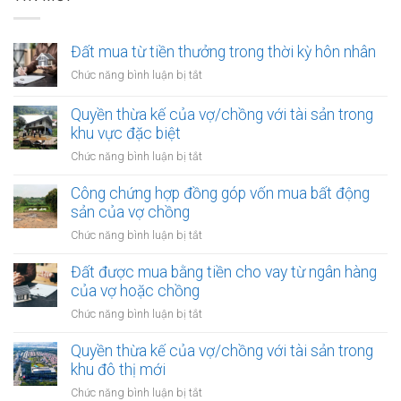
Đất mua từ tiền thưởng trong thời kỳ hôn nhân
ở
Chức năng bình luận bị tắt
Đất
mua
Quyền thừa kế của vợ/chồng với tài sản trong
từ
khu vực đặc biệt
tiền
ở
Chức năng bình luận bị tắt
thưởng
Quyền
trong
thừa
Công chứng hợp đồng góp vốn mua bất động
thời
kế
sản của vợ chồng
kỳ
của
hôn
ở
Chức năng bình luận bị tắt
vợ/chồng
nhân
Công
với
chứng
Đất được mua bằng tiền cho vay từ ngân hàng
tài
hợp
của vợ hoặc chồng
sản
đồng
trong
ở
Chức năng bình luận bị tắt
góp
khu
Đất
vốn
vực
được
Quyền thừa kế của vợ/chồng với tài sản trong
mua
đặc
mua
khu đô thị mới
bất
biệt
bằng
động
ở
Chức năng bình luận bị tắt
tiền