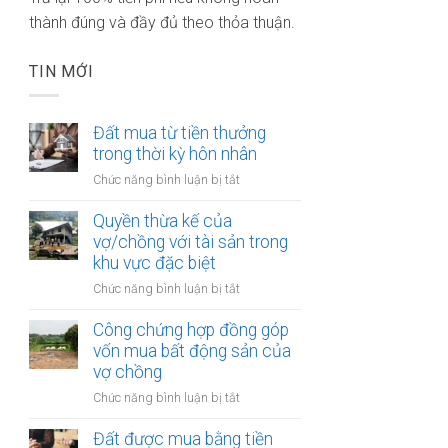
thành đúng và đầy đủ theo thỏa thuận.
TIN MỚI
Đất mua từ tiền thưởng
trong thời kỳ hôn nhân
ở
Chức năng bình luận bị tắt
Đất
mua
Quyền thừa kế của
từ
vợ/chồng với tài sản trong
tiền
khu vực đặc biệt
thưởng
ở
Chức năng bình luận bị tắt
trong
Quyền
thời
thừa
Công chứng hợp đồng góp
kỳ
kế
vốn mua bất động sản của
hôn
của
vợ chồng
nhân
vợ/chồng
ở
Chức năng bình luận bị tắt
với
Công
tài
chứng
Đất được mua bằng tiền
sản