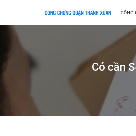
Skip
to
CÔNG 
content
Có cần S