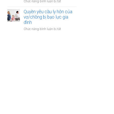
ở
Chức năng bình luận bị tắt
gia
sản
Công
đình:
của
chứng
Quyền yêu cầu ly hôn của
Ai
vợ
thỏa
vợ/chồng bị bạo lực gia
có
chồng
thuận
đình
quyền
cấp
sử
ở
Chức năng bình luận bị tắt
dưỡng
dụng?
Quyền
nuôi
yêu
con
cầu
ly
hôn
của
vợ/chồng
bị
bạo
lực
gia
đình