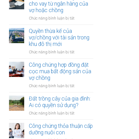
hợp
cho vay từ ngân hàng của
trong
đồng
vợ hoặc chồng
khu
góp
vực
ở
Chức năng bình luận bị tắt
vốn
đặc
Đất
mua
biệt
được
Quyền thừa kế của
bất
mua
vợ/chồng với tài sản trong
động
bằng
khu đô thị mới
sản
tiền
của
ở
Chức năng bình luận bị tắt
cho
vợ
Quyền
vay
chồng
thừa
Công chứng hợp đồng đặt
từ
kế
cọc mua bất động sản của
ngân
của
vợ chồng
hàng
vợ/chồng
của
ở
Chức năng bình luận bị tắt
với
vợ
Công
tài
hoặc
chứng
Đất trồng cây của gia đình:
sản
chồng
hợp
Ai có quyền sử dụng?
trong
đồng
khu
ở
Chức năng bình luận bị tắt
đặt
đô
Đất
cọc
thị
trồng
Công chứng thỏa thuận cấp
mua
mới
cây
dưỡng nuôi con
bất
của
động