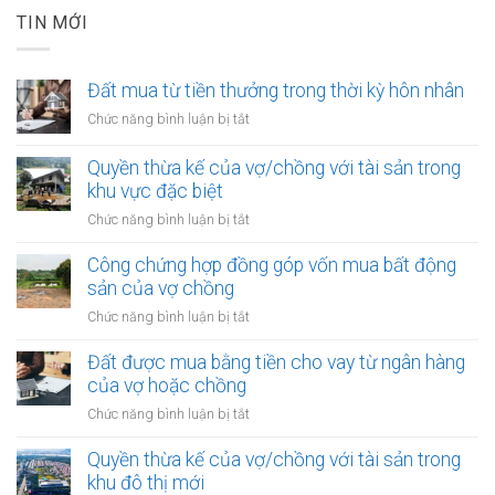
TIN MỚI
Đất mua từ tiền thưởng trong thời kỳ hôn nhân
ở
Chức năng bình luận bị tắt
Đất
mua
Quyền thừa kế của vợ/chồng với tài sản trong
từ
khu vực đặc biệt
tiền
ở
Chức năng bình luận bị tắt
thưởng
Quyền
trong
thừa
Công chứng hợp đồng góp vốn mua bất động
thời
kế
sản của vợ chồng
kỳ
của
hôn
ở
Chức năng bình luận bị tắt
vợ/chồng
nhân
Công
với
chứng
Đất được mua bằng tiền cho vay từ ngân hàng
tài
hợp
của vợ hoặc chồng
sản
đồng
trong
ở
Chức năng bình luận bị tắt
góp
khu
Đất
vốn
vực
được
Quyền thừa kế của vợ/chồng với tài sản trong
mua
đặc
mua
khu đô thị mới
bất
biệt