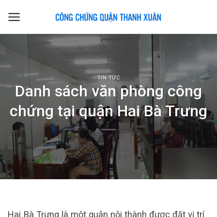
Skip
to
content
TIN TỨC
Danh sách văn phòng công
chứng tại quận Hai Bà Trưng
Hai Bà Trưng là một quận nội thành được đặt vị trí