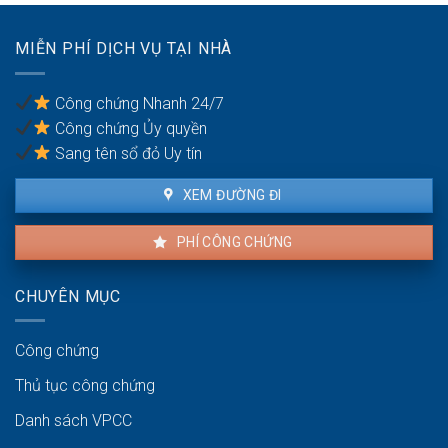
của
vợ/chồng
MIỄN PHÍ DỊCH VỤ TẠI NHÀ
bị
bạo
lực
Công chứng Nhanh 24/7
gia
Công chứng Ủy quyền
đình
Sang tên sổ đỏ Uy tín
XEM ĐƯỜNG ĐI
PHÍ CÔNG CHỨNG
CHUYÊN MỤC
Công chứng
Thủ tục công chứng
Danh sách VPCC