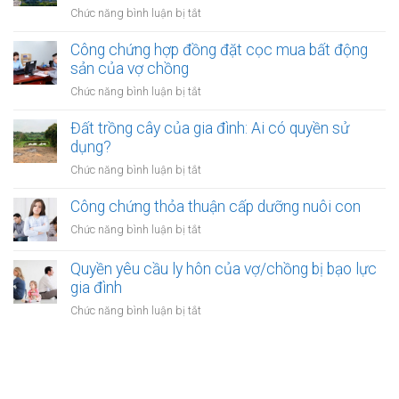
bằng
động
ở
Chức năng bình luận bị tắt
tiền
sản
Quyền
cho
của
thừa
Công chứng hợp đồng đặt cọc mua bất động
vay
vợ
kế
sản của vợ chồng
từ
chồng
của
ngân
ở
Chức năng bình luận bị tắt
vợ/chồng
hàng
Công
với
của
chứng
Đất trồng cây của gia đình: Ai có quyền sử
tài
vợ
hợp
dụng?
sản
hoặc
đồng
trong
ở
Chức năng bình luận bị tắt
chồng
đặt
khu
Đất
cọc
đô
trồng
Công chứng thỏa thuận cấp dưỡng nuôi con
mua
thị
cây
bất
ở
Chức năng bình luận bị tắt
mới
của
động
Công
gia
sản
chứng
Quyền yêu cầu ly hôn của vợ/chồng bị bạo lực
đình:
của
thỏa
gia đình
Ai
vợ
thuận
có
ở
Chức năng bình luận bị tắt
chồng
cấp
quyền
Quyền
dưỡng
sử
yêu
nuôi
dụng?
cầu
con
ly
hôn