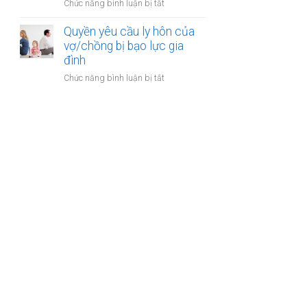
ở
Chức năng bình luận bị tắt
gia
sản
Công
đình:
của
chứng
Quyền yêu cầu ly hôn của
Ai
vợ
thỏa
vợ/chồng bị bạo lực gia
có
chồng
thuận
đình
quyền
cấp
sử
ở
Chức năng bình luận bị tắt
dưỡng
dụng?
Quyền
nuôi
yêu
con
cầu
ly
hôn
của
vợ/chồng
bị
bạo
lực
gia
đình