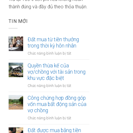
thành đúng và đầy đủ theo thỏa thuận.
TIN MỚI
Đất mua từ tiền thưởng
trong thời kỳ hôn nhân
ở
Chức năng bình luận bị tắt
Đất
mua
Quyền thừa kế của
từ
vợ/chồng với tài sản trong
tiền
khu vực đặc biệt
thưởng
ở
Chức năng bình luận bị tắt
trong
Quyền
thời
thừa
Công chứng hợp đồng góp
kỳ
kế
vốn mua bất động sản của
hôn
của
vợ chồng
nhân
vợ/chồng
ở
Chức năng bình luận bị tắt
với
Công
tài
chứng
Đất được mua bằng tiền
sản