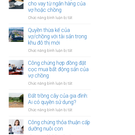
hợp
cho vay từ ngân hàng của
trong
đồng
vợ hoặc chồng
khu
góp
vực
ở
Chức năng bình luận bị tắt
vốn
đặc
Đất
mua
biệt
được
Quyền thừa kế của
bất
mua
vợ/chồng với tài sản trong
động
bằng
khu đô thị mới
sản
tiền
của
ở
Chức năng bình luận bị tắt
cho
vợ
Quyền
vay
chồng
thừa
Công chứng hợp đồng đặt
từ
kế
cọc mua bất động sản của
ngân
của
vợ chồng
hàng
vợ/chồng
của
ở
Chức năng bình luận bị tắt
với
vợ
Công
tài
hoặc
chứng
Đất trồng cây của gia đình:
sản
chồng
hợp
Ai có quyền sử dụng?
trong
đồng
khu
ở
Chức năng bình luận bị tắt
đặt
đô
Đất
cọc
thị
trồng
Công chứng thỏa thuận cấp
mua
mới
cây
dưỡng nuôi con
bất
của
động