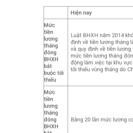
Hiện nay
Mức
tiền
Luật BHXH năm 2014 khôn
lương
định về tiền lương tháng
tháng
và quy định về tiền lươn
đóng
mức tiền lương tháng đón
BHXH
động làm việc tại khu vự
bắt
tối thiểu vùng tháng do C
buộc tối
thiểu
Mức
tiền
lương
tháng
đóng
Bằng 20 lần mức lương c
BHXH