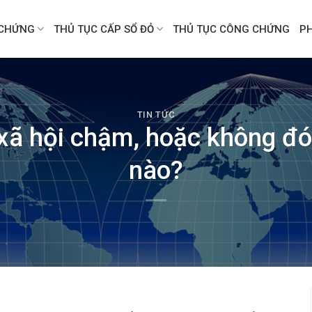
CHỨNG
THỦ TỤC CẤP SỔ ĐỎ
THỦ TỤC CÔNG CHỨNG
P
TIN TỨC
ã hội chậm, hoặc không đó
nào?