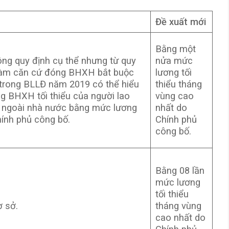
Đề xuất mới
Bằng một
g quy định cụ thể nhưng từ quy
nửa mức
 làm căn cứ đóng BHXH bắt buộc
lương tối
g trong BLLĐ năm 2019 có thể hiểu
thiểu tháng
g BHXH tối thiểu của người lao
vùng cao
c ngoài nhà nước bằng mức lương
nhất do
hính phủ công bố.
Chính phủ
công bố.
Bằng 08 lần
mức lương
tối thiểu
ơ sở.
tháng vùng
cao nhất do