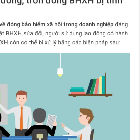
đóng, trốn đóng BHXH bị tính
về đóng bảo hiểm xã hội trong doanh nghiệp
đáng
uật BHXH sửa đổi, người sử dụng lao động có hành
H còn có thể bị xử lý bằng các biện pháp sau: