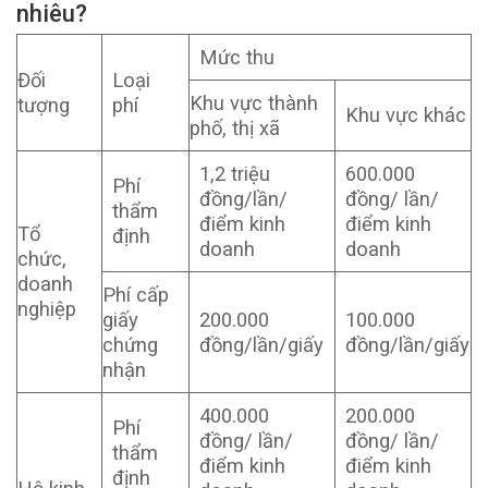
nhiêu?
Mức thu
Đối
Loại
Khu vực thành
tượng
phí
Khu vực khác
phố, thị xã
1,2 triệu
600.000
Phí
đồng/lần/
đồng/ lần/
thẩm
điểm kinh
điểm kinh
Tổ
định
doanh
doanh
chức,
doanh
Phí cấp
nghiệp
giấy
200.000
100.000
chứng
đồng/lần/giấy
đồng/lần/giấy
nhận
400.000
200.000
Phí
đồng/ lần/
đồng/ lần/
thẩm
điểm kinh
điểm kinh
định