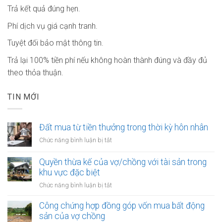
Trả kết quả đúng hẹn.
Phí dịch vụ giá cạnh tranh.
Tuyệt đối bảo mật thông tin.
Trả lại 100% tiền phí nếu không hoàn thành đúng và đầy đủ
theo thỏa thuận.
TIN MỚI
Đất mua từ tiền thưởng trong thời kỳ hôn nhân
ở
Chức năng bình luận bị tắt
Đất
mua
Quyền thừa kế của vợ/chồng với tài sản trong
từ
khu vực đặc biệt
tiền
ở
Chức năng bình luận bị tắt
thưởng
Quyền
trong
thừa
Công chứng hợp đồng góp vốn mua bất động
thời
kế
sản của vợ chồng
kỳ