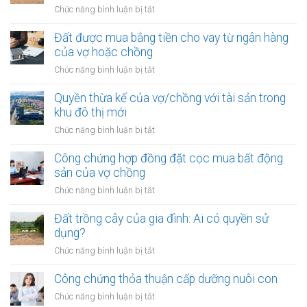
của
hôn
ở
Chức năng bình luận bị tắt
vợ/chồng
nhân
Công
với
chứng
Đất được mua bằng tiền cho vay từ ngân hàng
tài
hợp
của vợ hoặc chồng
sản
đồng
trong
ở
Chức năng bình luận bị tắt
góp
khu
Đất
vốn
vực
được
Quyền thừa kế của vợ/chồng với tài sản trong
mua
đặc
mua
khu đô thị mới
bất
biệt
bằng
động
ở
Chức năng bình luận bị tắt
tiền
sản
Quyền
cho
của
thừa
Công chứng hợp đồng đặt cọc mua bất động
vay
vợ
kế
sản của vợ chồng
từ
chồng
của
ngân
ở
Chức năng bình luận bị tắt
vợ/chồng
hàng
Công
với
của
chứng
Đất trồng cây của gia đình: Ai có quyền sử
tài
vợ
hợp
dụng?
sản
hoặc
đồng
trong
ở
Chức năng bình luận bị tắt
chồng
đặt
khu
Đất
cọc
đô
trồng
Công chứng thỏa thuận cấp dưỡng nuôi con
mua
thị
cây
bất
ở
Chức năng bình luận bị tắt
mới
của