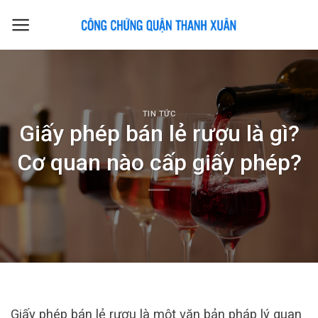
Skip
to
content
TIN TỨC
Giấy phép bán lẻ rượu là gì?
Cơ quan nào cấp giấy phép?
Giấy phép bán lẻ rượu là một văn bản pháp lý quan