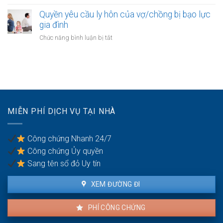
động
Công
gia
sản
chứng
Quyền yêu cầu ly hôn của vợ/chồng bị bạo lực
đình:
của
thỏa
gia đình
Ai
vợ
thuận
có
ở
Chức năng bình luận bị tắt
chồng
cấp
quyền
Quyền
dưỡng
sử
yêu
nuôi
dụng?
cầu
con
ly
hôn
của
vợ/chồng
MIỄN PHÍ DỊCH VỤ TẠI NHÀ
bị
bạo
lực
Công chứng Nhanh 24/7
gia
Công chứng Ủy quyền
đình
Sang tên sổ đỏ Uy tín
XEM ĐƯỜNG ĐI
PHÍ CÔNG CHỨNG