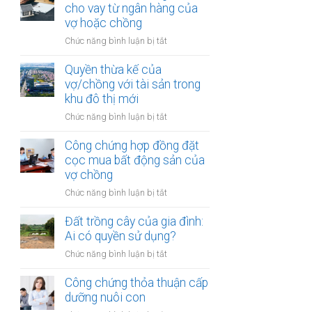
hợp
cho vay từ ngân hàng của
trong
đồng
vợ hoặc chồng
khu
góp
vực
ở
Chức năng bình luận bị tắt
vốn
đặc
Đất
mua
biệt
được
Quyền thừa kế của
bất
mua
vợ/chồng với tài sản trong
động
bằng
khu đô thị mới
sản
tiền
của
ở
Chức năng bình luận bị tắt
cho
vợ
Quyền
vay
chồng
thừa
Công chứng hợp đồng đặt
từ
kế
cọc mua bất động sản của
ngân
của
vợ chồng
hàng
vợ/chồng
của
ở
Chức năng bình luận bị tắt
với
vợ
Công
tài
hoặc
chứng
Đất trồng cây của gia đình:
sản
chồng
hợp
Ai có quyền sử dụng?
trong
đồng
khu
ở
Chức năng bình luận bị tắt
đặt
đô
Đất
cọc
thị
trồng
Công chứng thỏa thuận cấp
mua
mới
cây
dưỡng nuôi con
bất
của
động