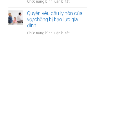
ở
Chức năng bình luận bị tắt
gia
sản
Công
đình:
của
chứng
Quyền yêu cầu ly hôn của
Ai
vợ
thỏa
vợ/chồng bị bạo lực gia
có
chồng
thuận
đình
quyền
cấp
sử
ở
Chức năng bình luận bị tắt
dưỡng
dụng?
Quyền
nuôi
yêu
con
cầu
ly
hôn
của
vợ/chồng
bị
bạo
lực
gia
đình