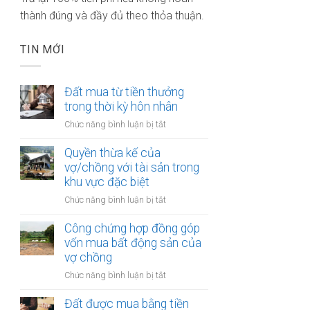
thành đúng và đầy đủ theo thỏa thuận.
TIN MỚI
Đất mua từ tiền thưởng
trong thời kỳ hôn nhân
ở
Chức năng bình luận bị tắt
Đất
mua
Quyền thừa kế của
từ
vợ/chồng với tài sản trong
tiền
khu vực đặc biệt
thưởng
ở
Chức năng bình luận bị tắt
trong
Quyền
thời
thừa
Công chứng hợp đồng góp
kỳ
kế
vốn mua bất động sản của
hôn
của
vợ chồng
nhân
vợ/chồng
ở
Chức năng bình luận bị tắt
với
Công
tài
chứng
Đất được mua bằng tiền
sản