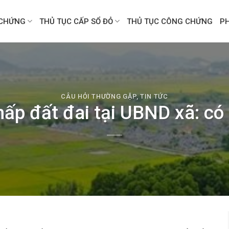
CHỨNG
THỦ TỤC CẤP SỔ ĐỎ
THỦ TỤC CÔNG CHỨNG
P
CÂU HỎI THƯỜNG GẶP
,
TIN TỨC
hấp đất đai tại UBND xã: c