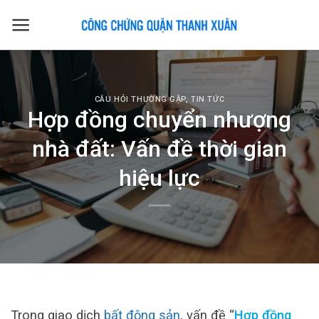
Skip
to
content
CÂU HỎI THƯỜNG GẶP
,
TIN TỨC
Hợp đồng chuyển nhượng
nhà đất: Vấn đề thời gian
hiệu lực
Trong giao dịch
bất động sản
, vấn đề “
Hợp đồng