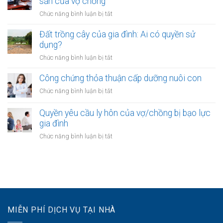
sản của vợ chồng
từ
chồng
của
ngân
ở
Chức năng bình luận bị tắt
vợ/chồng
hàng
Công
với
của
chứng
Đất trồng cây của gia đình: Ai có quyền sử
tài
vợ
hợp
dụng?
sản
hoặc
đồng
trong
ở
Chức năng bình luận bị tắt
chồng
đặt
khu
Đất
cọc
đô
trồng
Công chứng thỏa thuận cấp dưỡng nuôi con
mua
thị
cây
bất
ở
Chức năng bình luận bị tắt
mới
của
động
Công
gia
sản
chứng
Quyền yêu cầu ly hôn của vợ/chồng bị bạo lực
đình:
của
thỏa
gia đình
Ai
vợ
thuận
có
ở
Chức năng bình luận bị tắt
chồng
cấp
quyền
Quyền
dưỡng
sử
yêu
nuôi
dụng?
cầu
con
ly
hôn
của
vợ/chồng
MIỄN PHÍ DỊCH VỤ TẠI NHÀ
bị
bạo