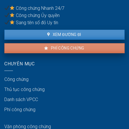
lực
Công chứng Nhanh 24/7
gia
Công chứng Ủy quyền
đình
Sang tên sổ đỏ Uy tín
XEM ĐƯỜNG ĐI
PHÍ CÔNG CHỨNG
CHUYÊN MỤC
Công chứng
Thủ tục công chứng
Danh sách VPCC
Phí công chứng
Văn phòng công chứng