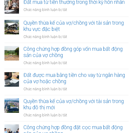
Đất mua từ tiền thưởng trong thời kỳ hôn nhân
ở
Chức năng bình luận bị tắt
Đất
mua
Quyền thừa kế của vợ/chồng với tài sản trong
từ
khu vực đặc biệt
tiền
ở
Chức năng bình luận bị tắt
thưởng
Quyền
trong
thừa
Công chứng hợp đồng góp vốn mua bất động
thời
kế
sản của vợ chồng
kỳ
của
hôn
ở
Chức năng bình luận bị tắt
vợ/chồng
nhân
Công
với
chứng
Đất được mua bằng tiền cho vay từ ngân hàng
tài
hợp
của vợ hoặc chồng
sản
đồng
trong
ở
Chức năng bình luận bị tắt
góp
khu
Đất
vốn
vực
được
Quyền thừa kế của vợ/chồng với tài sản trong
mua
đặc
mua
khu đô thị mới
bất
biệt
bằng
động
ở
Chức năng bình luận bị tắt
tiền
sản
Quyền
cho
của
thừa
Công chứng hợp đồng đặt cọc mua bất động
vay
vợ
kế