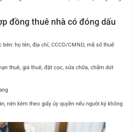
 hợp đồng thuê nhà có đóng dấu
ác bên: họ tên, địa chỉ, CCCD/CMND, mã số thuế
 hạn thuê, giá thuê, đặt cọc, sửa chữa, chấm dứt
rang
ân, nên kèm theo giấy ủy quyền nếu người ký không