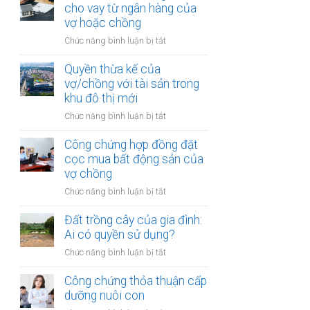
hợp
cho vay từ ngân hàng của
trong
đồng
vợ hoặc chồng
khu
góp
vực
ở
Chức năng bình luận bị tắt
vốn
đặc
Đất
mua
biệt
được
Quyền thừa kế của
bất
mua
vợ/chồng với tài sản trong
động
bằng
khu đô thị mới
sản
tiền
của
ở
Chức năng bình luận bị tắt
cho
vợ
Quyền
vay
chồng
thừa
Công chứng hợp đồng đặt
từ
kế
cọc mua bất động sản của
ngân
của
vợ chồng
hàng
vợ/chồng
của
ở
Chức năng bình luận bị tắt
với
vợ
Công
tài
hoặc
chứng
Đất trồng cây của gia đình:
sản
chồng
hợp
Ai có quyền sử dụng?
trong
đồng
khu
ở
Chức năng bình luận bị tắt
đặt
đô
Đất
cọc
thị
trồng
Công chứng thỏa thuận cấp
mua
mới
cây
dưỡng nuôi con
bất
của
động