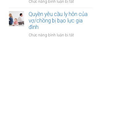
ở
Chức năng bình luận bị tắt
gia
sản
Công
đình:
của
chứng
Quyền yêu cầu ly hôn của
Ai
vợ
thỏa
vợ/chồng bị bạo lực gia
có
chồng
thuận
đình
quyền
cấp
sử
ở
Chức năng bình luận bị tắt
dưỡng
dụng?
Quyền
nuôi
yêu
con
cầu
ly
hôn
của
vợ/chồng
bị
bạo
lực
gia
đình