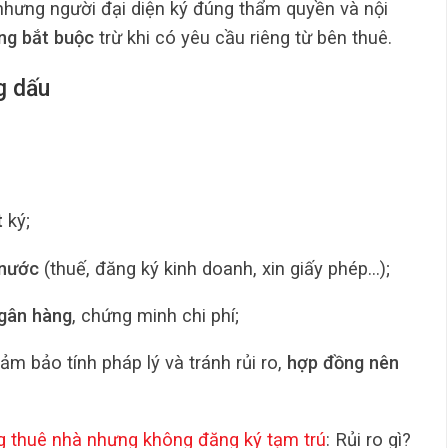
 nhưng người đại diện ký đúng thẩm quyền và nội
ng bắt buộc
trừ khi có yêu cầu riêng từ bên thuê.
g dấu
t
ký;
 nước
(thuế, đăng ký kinh doanh, xin giấy phép…);
ngân hàng
, chứng minh chi phí;
m bảo tính pháp lý và tránh rủi ro,
hợp đồng nên
 thuê nhà nhưng không đăng ký tạm trú
: Rủi ro gì?