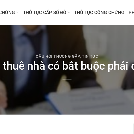
CHỨNG
THỦ TỤC CẤP SỔ ĐỎ
THỦ TỤC CÔNG CHỨNG
P
CÂU HỎI THƯỜNG GẶP
,
TIN TỨC
thuê nhà có bắt buộc phải