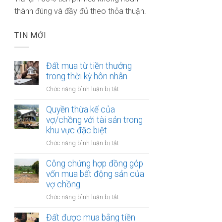
thành đúng và đầy đủ theo thỏa thuận.
TIN MỚI
Đất mua từ tiền thưởng
trong thời kỳ hôn nhân
ở
Chức năng bình luận bị tắt
Đất
mua
Quyền thừa kế của
từ
vợ/chồng với tài sản trong
tiền
khu vực đặc biệt
thưởng
ở
Chức năng bình luận bị tắt
trong
Quyền
thời
thừa
Công chứng hợp đồng góp
kỳ
kế
vốn mua bất động sản của
hôn
của
vợ chồng
nhân
vợ/chồng
ở
Chức năng bình luận bị tắt
với
Công
tài
chứng
Đất được mua bằng tiền
sản