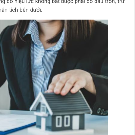
g có hiệu lực không bắt buộc phải có dấu tròn, trừ
ân tích bên dưới.