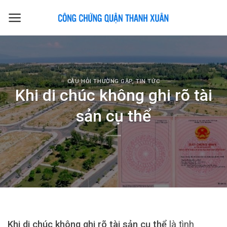
Skip
to
content
CÂU HỎI THƯỜNG GẶP
,
TIN TỨC
Khi di chúc không ghi rõ tài
sản cụ thể
Khi di chúc không ghi rõ tài sản cụ thể
là tình