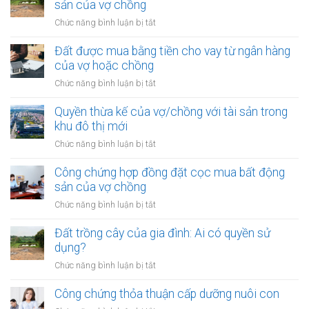
kế
sản của vợ chồng
kỳ
của
hôn
ở
Chức năng bình luận bị tắt
vợ/chồng
nhân
Công
với
chứng
Đất được mua bằng tiền cho vay từ ngân hàng
tài
hợp
của vợ hoặc chồng
sản
đồng
trong
ở
Chức năng bình luận bị tắt
góp
khu
Đất
vốn
vực
được
Quyền thừa kế của vợ/chồng với tài sản trong
mua
đặc
mua
khu đô thị mới
bất
biệt
bằng
động
ở
Chức năng bình luận bị tắt
tiền
sản
Quyền
cho
của
thừa
Công chứng hợp đồng đặt cọc mua bất động
vay
vợ
kế
sản của vợ chồng
từ
chồng
của
ngân
ở
Chức năng bình luận bị tắt
vợ/chồng
hàng
Công
với
của
chứng
Đất trồng cây của gia đình: Ai có quyền sử
tài
vợ
hợp
dụng?
sản
hoặc
đồng
trong
ở
Chức năng bình luận bị tắt
chồng
đặt
khu
Đất
cọc
đô
trồng
Công chứng thỏa thuận cấp dưỡng nuôi con
mua
thị
cây