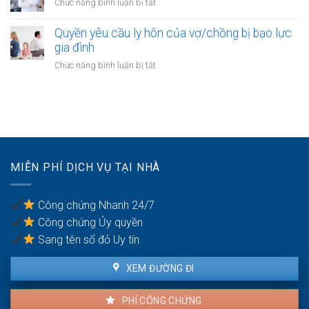
bất
ở
Chức năng bình luận bị tắt
mới
của
động
Công
gia
sản
chứng
Quyền yêu cầu ly hôn của vợ/chồng bị bạo lực
đình:
của
thỏa
gia đình
Ai
vợ
thuận
có
ở
Chức năng bình luận bị tắt
chồng
cấp
quyền
Quyền
dưỡng
sử
yêu
nuôi
dụng?
cầu
con
ly
hôn
của
vợ/chồng
MIỄN PHÍ DỊCH VỤ TẠI NHÀ
bị
bạo
lực
Công chứng Nhanh 24/7
gia
Công chứng Ủy quyền
đình
Sang tên sổ đỏ Uy tín
XEM ĐƯỜNG ĐI
PHÍ CÔNG CHỨNG