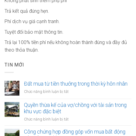
Không phát sinh thêm phụ phí
Trả kết quả đúng hẹn.
Phí dịch vụ giá cạnh tranh.
Tuyệt đối bảo mật thông tin.
Trả lại 100% tiền phí nếu không hoàn thành đúng và đầy đủ
theo thỏa thuận.
TIN MỚI
Đất mua từ tiền thưởng trong thời kỳ hôn nhân
ở
Chức năng bình luận bị tắt
Đất
mua
Quyền thừa kế của vợ/chồng với tài sản trong
từ
khu vực đặc biệt
tiền
ở
Chức năng bình luận bị tắt
thưởng
Quyền
trong
thừa
Công chứng hợp đồng góp vốn mua bất động
thời