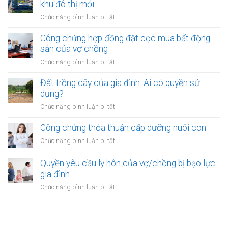
mua
khu đô thị mới
bất
biệt
bằng
động
ở
Chức năng bình luận bị tắt
tiền
sản
Quyền
cho
của
thừa
Công chứng hợp đồng đặt cọc mua bất động
vay
vợ
kế
sản của vợ chồng
từ
chồng
của
ngân
ở
Chức năng bình luận bị tắt
vợ/chồng
hàng
Công
với
của
chứng
Đất trồng cây của gia đình: Ai có quyền sử
tài
vợ
hợp
dụng?
sản
hoặc
đồng
trong
ở
Chức năng bình luận bị tắt
chồng
đặt
khu
Đất
cọc
đô
trồng
Công chứng thỏa thuận cấp dưỡng nuôi con
mua
thị
cây
bất
ở
Chức năng bình luận bị tắt
mới
của
động
Công
gia
sản
chứng
Quyền yêu cầu ly hôn của vợ/chồng bị bạo lực
đình:
của
thỏa
gia đình
Ai
vợ
thuận
có
ở
Chức năng bình luận bị tắt
chồng
cấp
quyền
Quyền
dưỡng
sử
yêu
nuôi
dụng?
cầu
con
ly