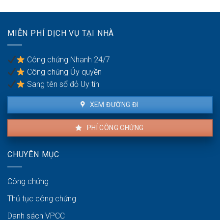
hôn
của
vợ/chồng
MIỄN PHÍ DỊCH VỤ TẠI NHÀ
bị
bạo
lực
Công chứng Nhanh 24/7
gia
Công chứng Ủy quyền
đình
Sang tên sổ đỏ Uy tín
XEM ĐƯỜNG ĐI
PHÍ CÔNG CHỨNG
CHUYÊN MỤC
Công chứng
Thủ tục công chứng
Danh sách VPCC