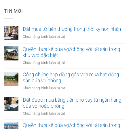
TIN MỚI
Đất mua từ tiền thưởng trong thời kỳ hôn nhân
ở
Chức năng bình luận bị tắt
Đất
mua
Quyền thừa kế của vợ/chồng với tài sản trong
từ
khu vực đặc biệt
tiền
ở
Chức năng bình luận bị tắt
thưởng
Quyền
trong
thừa
Công chứng hợp đồng góp vốn mua bất động
thời
kế
sản của vợ chồng
kỳ
của
hôn
ở
Chức năng bình luận bị tắt
vợ/chồng
nhân
Công
với
chứng
Đất được mua bằng tiền cho vay từ ngân hàng
tài
hợp
của vợ hoặc chồng
sản
đồng
trong
ở
Chức năng bình luận bị tắt
góp
khu
Đất
vốn
vực
được
Quyền thừa kế của vợ/chồng với tài sản trong
mua
đặc