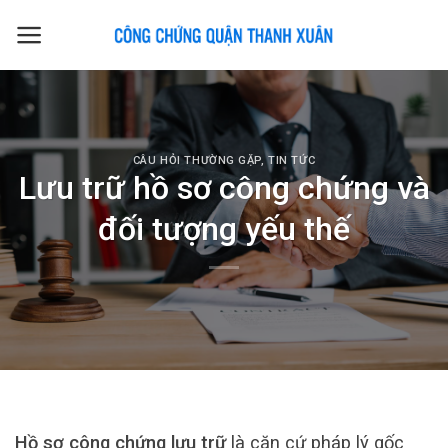
Skip
to
content
CÂU HỎI THƯỜNG GẶP
,
TIN TỨC
Lưu trữ hồ sơ công chứng và
đối tượng yếu thế
Hồ sơ công chứng lưu trữ
là căn cứ pháp lý gốc