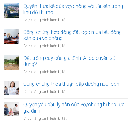
vốn
vực
được
Quyền thừa kế của vợ/chồng với tài sản trong
mua
đặc
mua
khu đô thị mới
bất
biệt
bằng
động
ở
Chức năng bình luận bị tắt
tiền
sản
Quyền
cho
của
thừa
Công chứng hợp đồng đặt cọc mua bất động
vay
vợ
kế
sản của vợ chồng
từ
chồng
của
ngân
ở
Chức năng bình luận bị tắt
vợ/chồng
hàng
Công
với
của
chứng
Đất trồng cây của gia đình: Ai có quyền sử
tài
vợ
hợp
dụng?
sản
hoặc
đồng
trong
ở
Chức năng bình luận bị tắt
chồng
đặt
khu
Đất
cọc
đô
trồng
Công chứng thỏa thuận cấp dưỡng nuôi con
mua
thị
cây
bất
ở
Chức năng bình luận bị tắt
mới
của
động
Công
gia
sản
chứng
Quyền yêu cầu ly hôn của vợ/chồng bị bạo lực
đình:
của
thỏa
gia đình
Ai
vợ
thuận
có
ở
Chức năng bình luận bị tắt
chồng
cấp
quyền
Quyền
dưỡng
sử
yêu
nuôi