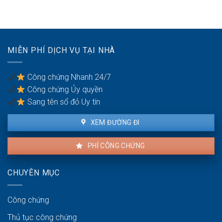
dụng?
cầu
con
ly
hôn
của
vợ/chồng
MIỄN PHÍ DỊCH VỤ TẠI NHÀ
bị
bạo
lực
Công chứng Nhanh 24/7
gia
Công chứng Ủy quyền
đình
Sang tên sổ đỏ Uy tín
XEM ĐƯỜNG ĐI
PHÍ CÔNG CHỨNG
CHUYÊN MỤC
Công chứng
Thủ tục công chứng