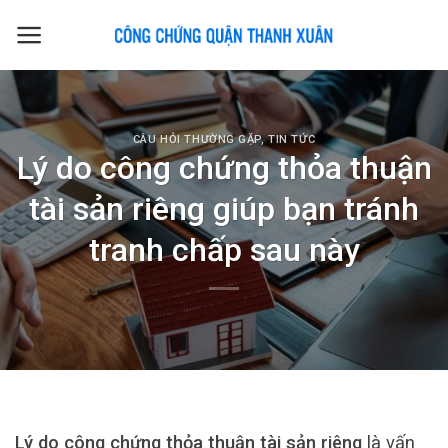
Skip
to
content
CÂU HỎI THƯỜNG GẶP
,
TIN TỨC
Lý do công chứng thỏa thuận
tài sản riêng giúp bạn tránh
tranh chấp sau này
Lý do công chứng thỏa thuận tài sản riêng
là vấn