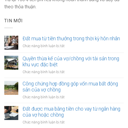
theo thỏa thuận.
TIN MỚI
Đất mua từ tiền thưởng trong thời kỳ hôn nhân
ở
Chức năng bình luận bị tắt
Đất
mua
Quyền thừa kế của vợ/chồng với tài sản trong
từ
khu vực đặc biệt
tiền
ở
Chức năng bình luận bị tắt
thưởng
Quyền
trong
thừa
Công chứng hợp đồng góp vốn mua bất động
thời
kế
sản của vợ chồng
kỳ
của
hôn
ở
Chức năng bình luận bị tắt
vợ/chồng
nhân
Công
với
chứng
Đất được mua bằng tiền cho vay từ ngân hàng
tài
hợp
của vợ hoặc chồng
sản
đồng
trong
ở
Chức năng bình luận bị tắt
góp
khu
Đất