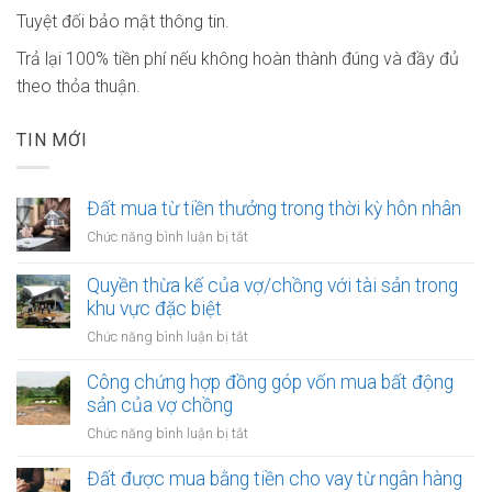
Tuyệt đối bảo mật thông tin.
Trả lại 100% tiền phí nếu không hoàn thành đúng và đầy đủ
theo thỏa thuận.
TIN MỚI
Đất mua từ tiền thưởng trong thời kỳ hôn nhân
ở
Chức năng bình luận bị tắt
Đất
mua
Quyền thừa kế của vợ/chồng với tài sản trong
từ
khu vực đặc biệt
tiền
ở
Chức năng bình luận bị tắt
thưởng
Quyền
trong
thừa
Công chứng hợp đồng góp vốn mua bất động
thời
kế
sản của vợ chồng
kỳ
của
hôn
ở
Chức năng bình luận bị tắt
vợ/chồng
nhân
Công
với
chứng
Đất được mua bằng tiền cho vay từ ngân hàng
tài