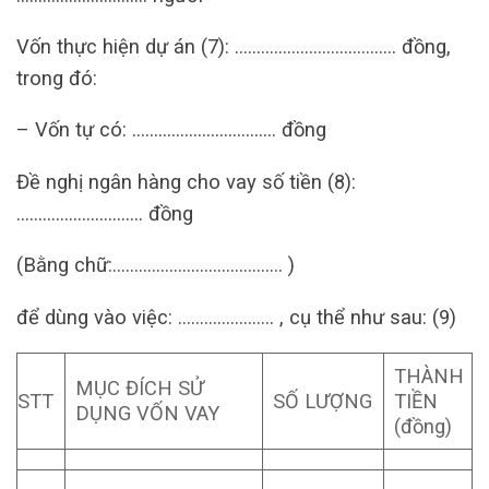
Vốn thực hiện dự án (7): ………………………………. đồng,
trong đó:
– Vốn tự có: …………………………… đồng
Đề nghị ngân hàng cho vay số tiền (8):
……………………….. đồng
(Bằng chữ:………………………………… )
để dùng vào việc: …………………. , cụ thể như sau: (9)
THÀNH
MỤC ĐÍCH SỬ
STT
SỐ LƯỢNG
TIỀN
DỤNG VỐN VAY
(đồng)