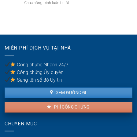
có
ở
Chức năng bình luận bị tắt
chồng
cấp
quyền
Quyền
dưỡng
sử
yêu
nuôi
dụng?
cầu
con
ly
hôn
của
vợ/chồng
MIỄN PHÍ DỊCH VỤ TẠI NHÀ
bị
bạo
lực
Công chứng Nhanh 24/7
gia
Công chứng Ủy quyền
đình
Sang tên sổ đỏ Uy tín
XEM ĐƯỜNG ĐI
PHÍ CÔNG CHỨNG
CHUYÊN MỤC