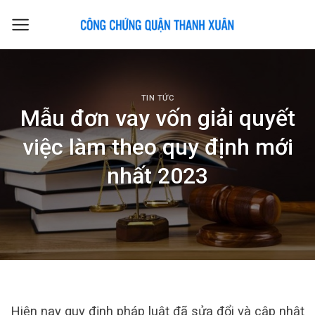
Skip
to
content
TIN TỨC
Mẫu đơn vay vốn giải quyết
việc làm theo quy định mới
nhất 2023
Hiện nay quy định pháp luật đã sửa đổi và cập nhật