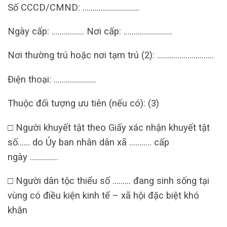
Số CCCD/CMND: ……………………….
Ngày cấp: ……………. Nơi cấp: ……………………
Nơi thường trú hoặc nơi tạm trú (2): ……………………….
Điện thoại: …………………
Thuộc đối tượng ưu tiên (nếu có): (3)
□ Người khuyết tật theo Giấy xác nhận khuyết tật
số…… do Ủy ban nhân dân xã ……….. cấp
ngày …………..
□ Người dân tộc thiểu số ……… đang sinh sống tại
vùng có điều kiện kinh tế – xã hội đặc biệt khó
khăn