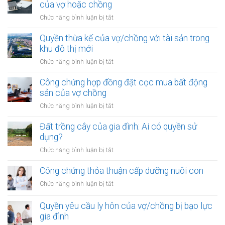
hợp
của vợ hoặc chồng
sản
đồng
trong
ở
Chức năng bình luận bị tắt
góp
khu
Đất
vốn
vực
được
Quyền thừa kế của vợ/chồng với tài sản trong
mua
đặc
mua
khu đô thị mới
bất
biệt
bằng
động
ở
Chức năng bình luận bị tắt
tiền
sản
Quyền
cho
của
thừa
Công chứng hợp đồng đặt cọc mua bất động
vay
vợ
kế
sản của vợ chồng
từ
chồng
của
ngân
ở
Chức năng bình luận bị tắt
vợ/chồng
hàng
Công
với
của
chứng
Đất trồng cây của gia đình: Ai có quyền sử
tài
vợ
hợp
dụng?
sản
hoặc
đồng
trong
ở
Chức năng bình luận bị tắt
chồng
đặt
khu
Đất
cọc
đô
trồng
Công chứng thỏa thuận cấp dưỡng nuôi con
mua
thị
cây
bất
ở
Chức năng bình luận bị tắt
mới
của
động
Công
gia
sản
chứng
Quyền yêu cầu ly hôn của vợ/chồng bị bạo lực
đình:
của
thỏa
gia đình
Ai
vợ
thuận