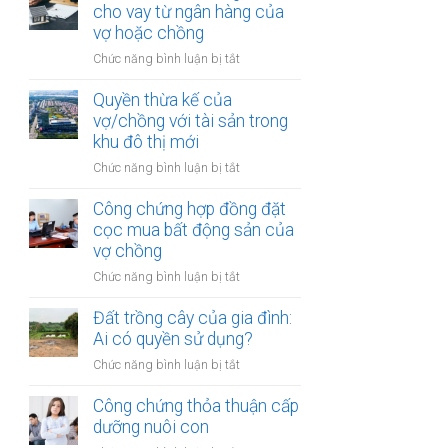
hợp
cho vay từ ngân hàng của
trong
đồng
vợ hoặc chồng
khu
góp
vực
ở
Chức năng bình luận bị tắt
vốn
đặc
Đất
mua
biệt
được
Quyền thừa kế của
bất
mua
vợ/chồng với tài sản trong
động
bằng
khu đô thị mới
sản
tiền
của
ở
Chức năng bình luận bị tắt
cho
vợ
Quyền
vay
chồng
thừa
Công chứng hợp đồng đặt
từ
kế
cọc mua bất động sản của
ngân
của
vợ chồng
hàng
vợ/chồng
của
ở
Chức năng bình luận bị tắt
với
vợ
Công
tài
hoặc
chứng
Đất trồng cây của gia đình:
sản
chồng
hợp
Ai có quyền sử dụng?
trong
đồng
khu
ở
Chức năng bình luận bị tắt
đặt
đô
Đất
cọc
thị
trồng
Công chứng thỏa thuận cấp
mua
mới
cây
dưỡng nuôi con
bất
của
động