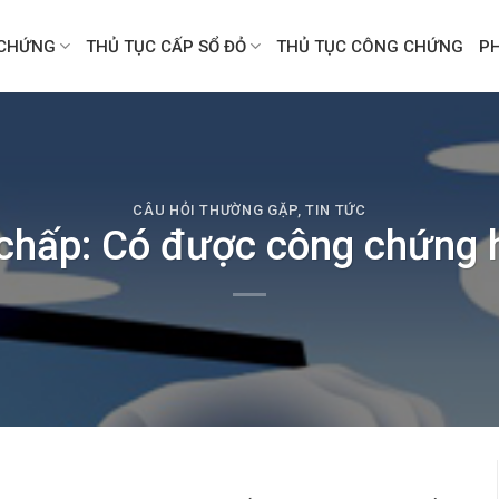
CHỨNG
THỦ TỤC CẤP SỔ ĐỎ
THỦ TỤC CÔNG CHỨNG
P
CÂU HỎI THƯỜNG GẶP
,
TIN TỨC
 chấp: Có được công chứng