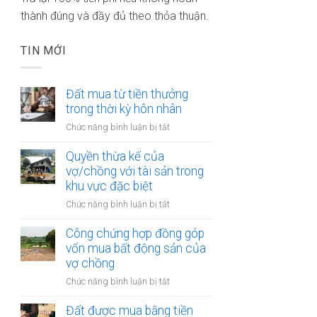
thành đúng và đầy đủ theo thỏa thuận.
TIN MỚI
Đất mua từ tiền thưởng
trong thời kỳ hôn nhân
ở
Chức năng bình luận bị tắt
Đất
mua
Quyền thừa kế của
từ
vợ/chồng với tài sản trong
tiền
khu vực đặc biệt
thưởng
ở
Chức năng bình luận bị tắt
trong
Quyền
thời
thừa
Công chứng hợp đồng góp
kỳ
kế
vốn mua bất động sản của
hôn
của
vợ chồng
nhân
vợ/chồng
ở
Chức năng bình luận bị tắt
với
Công
tài
chứng
Đất được mua bằng tiền
sản