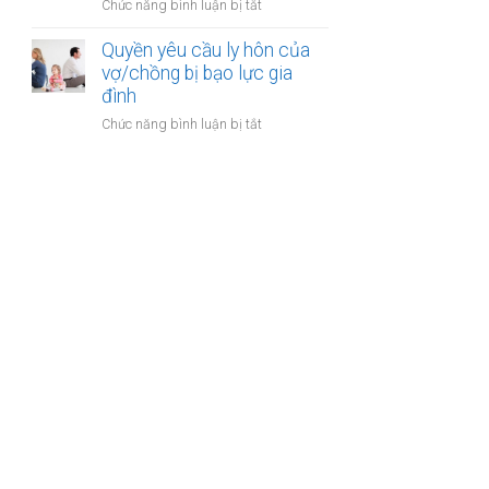
ở
Chức năng bình luận bị tắt
gia
sản
Công
đình:
của
chứng
Quyền yêu cầu ly hôn của
Ai
vợ
thỏa
vợ/chồng bị bạo lực gia
có
chồng
thuận
đình
quyền
cấp
sử
ở
Chức năng bình luận bị tắt
dưỡng
dụng?
Quyền
nuôi
yêu
con
cầu
ly
hôn
của
vợ/chồng
bị
bạo
lực
gia
đình