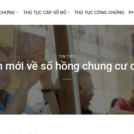
CHỨNG
THỦ TỤC CẤP SỔ ĐỎ
THỦ TỤC CÔNG CHỨNG
P
TIN TỨC
h mới về sổ hồng chung cư c