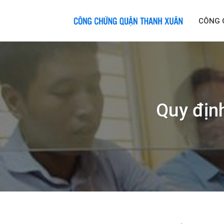
Skip
to
CÔNG 
content
Quy địn