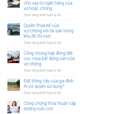
hợp
cho vay từ ngân hàng của
trong
đồng
vợ hoặc chồng
khu
góp
vực
ở
Chức năng bình luận bị tắt
vốn
đặc
Đất
mua
biệt
được
Quyền thừa kế của
bất
mua
vợ/chồng với tài sản trong
động
bằng
khu đô thị mới
sản
tiền
của
ở
Chức năng bình luận bị tắt
cho
vợ
Quyền
vay
chồng
thừa
Công chứng hợp đồng đặt
từ
kế
cọc mua bất động sản của
ngân
của
vợ chồng
hàng
vợ/chồng
của
ở
Chức năng bình luận bị tắt
với
vợ
Công
tài
hoặc
chứng
Đất trồng cây của gia đình:
sản
chồng
hợp
Ai có quyền sử dụng?
trong
đồng
khu
ở
Chức năng bình luận bị tắt
đặt
đô
Đất
cọc
thị
trồng
Công chứng thỏa thuận cấp
mua
mới
cây
dưỡng nuôi con
bất
của
động