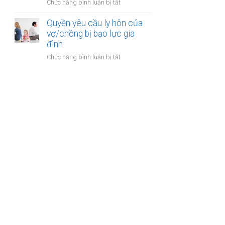
ở
Chức năng bình luận bị tắt
gia
sản
Công
đình:
của
chứng
Quyền yêu cầu ly hôn của
Ai
vợ
thỏa
vợ/chồng bị bạo lực gia
có
chồng
thuận
đình
quyền
cấp
sử
ở
Chức năng bình luận bị tắt
dưỡng
dụng?
Quyền
nuôi
yêu
con
cầu
ly
hôn
của
vợ/chồng
bị
bạo
lực
gia
đình