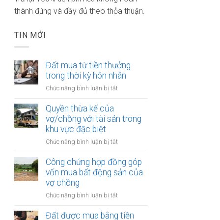
thành đúng và đầy đủ theo thỏa thuận.
TIN MỚI
Đất mua từ tiền thưởng
trong thời kỳ hôn nhân
ở
Chức năng bình luận bị tắt
Đất
mua
Quyền thừa kế của
từ
vợ/chồng với tài sản trong
tiền
khu vực đặc biệt
thưởng
ở
Chức năng bình luận bị tắt
trong
Quyền
thời
thừa
Công chứng hợp đồng góp
kỳ
kế
vốn mua bất động sản của
hôn
của
vợ chồng
nhân
vợ/chồng
ở
Chức năng bình luận bị tắt
với
Công
tài
chứng
Đất được mua bằng tiền
sản