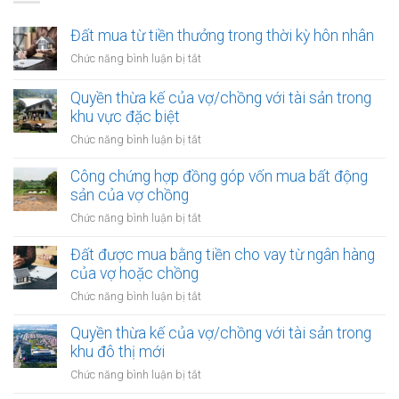
Đất mua từ tiền thưởng trong thời kỳ hôn nhân
ở
Chức năng bình luận bị tắt
Đất
mua
Quyền thừa kế của vợ/chồng với tài sản trong
từ
khu vực đặc biệt
tiền
ở
Chức năng bình luận bị tắt
thưởng
Quyền
trong
thừa
Công chứng hợp đồng góp vốn mua bất động
thời
kế
sản của vợ chồng
kỳ
của
hôn
ở
Chức năng bình luận bị tắt
vợ/chồng
nhân
Công
với
chứng
Đất được mua bằng tiền cho vay từ ngân hàng
tài
hợp
của vợ hoặc chồng
sản
đồng
trong
ở
Chức năng bình luận bị tắt
góp
khu
Đất
vốn
vực
được
Quyền thừa kế của vợ/chồng với tài sản trong
mua
đặc
mua
khu đô thị mới
bất
biệt
bằng
động
ở
Chức năng bình luận bị tắt
tiền
sản
Quyền
cho