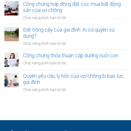
của
thừa
Công chứng hợp đồng đặt cọc mua bất động
vay
vợ
kế
sản của vợ chồng
từ
chồng
của
ngân
ở
Chức năng bình luận bị tắt
vợ/chồng
hàng
Công
với
của
chứng
Đất trồng cây của gia đình: Ai có quyền sử
tài
vợ
hợp
dụng?
sản
hoặc
đồng
trong
ở
Chức năng bình luận bị tắt
chồng
đặt
khu
Đất
cọc
đô
trồng
Công chứng thỏa thuận cấp dưỡng nuôi con
mua
thị
cây
bất
ở
Chức năng bình luận bị tắt
mới
của
động
Công
gia
sản
chứng
Quyền yêu cầu ly hôn của vợ/chồng bị bạo lực
đình:
của
thỏa
gia đình
Ai
vợ
thuận
có
ở
Chức năng bình luận bị tắt
chồng
cấp
quyền
Quyền
dưỡng
sử
yêu
nuôi
dụng?
cầu
con
ly
hôn
của
vợ/chồng