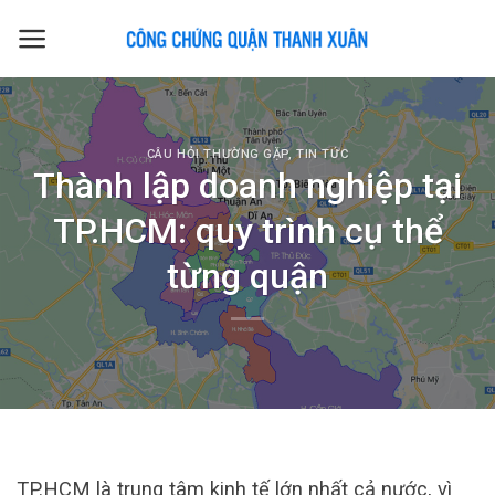
Skip
to
content
CÂU HỎI THƯỜNG GẶP
,
TIN TỨC
Thành lập doanh nghiệp tại
TP.HCM: quy trình cụ thể
từng quận
TP.HCM là trung tâm kinh tế lớn nhất cả nước, vì