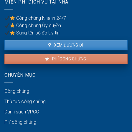
MIỄN PHÍ DỊCH VỤ TẠI NHÀ
bị
bạo
lực
Công chứng Nhanh 24/7
gia
Công chứng Ủy quyền
đình
Sang tên sổ đỏ Uy tín
XEM ĐƯỜNG ĐI
PHÍ CÔNG CHỨNG
CHUYÊN MỤC
Công chứng
Thủ tục công chứng
Danh sách VPCC
Phí công chứng