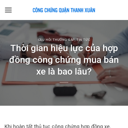
Skip
to
content
CÂU HỎI THƯỜNG GẶP
,
TIN TỨC
Thời gian hiệu lực của hợp
đồng công chứng mua bán
xe là bao lâu?
Khi hoàn tất thủ tục công chứng hợp đồng xe,