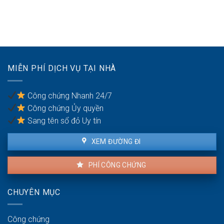
quyền
Quyền
dưỡng
sử
yêu
nuôi
dụng?
cầu
con
ly
hôn
của
vợ/chồng
MIỄN PHÍ DỊCH VỤ TẠI NHÀ
bị
bạo
lực
Công chứng Nhanh 24/7
gia
Công chứng Ủy quyền
đình
Sang tên sổ đỏ Uy tín
XEM ĐƯỜNG ĐI
PHÍ CÔNG CHỨNG
CHUYÊN MỤC
Công chứng