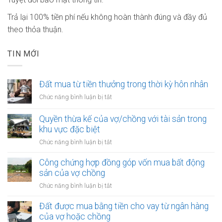
Trả lại 100% tiền phí nếu không hoàn thành đúng và đầy đủ
theo thỏa thuận.
TIN MỚI
Đất mua từ tiền thưởng trong thời kỳ hôn nhân
ở
Chức năng bình luận bị tắt
Đất
mua
Quyền thừa kế của vợ/chồng với tài sản trong
từ
khu vực đặc biệt
tiền
ở
Chức năng bình luận bị tắt
thưởng
Quyền
trong
thừa
Công chứng hợp đồng góp vốn mua bất động
thời
kế
sản của vợ chồng
kỳ
của
hôn
ở
Chức năng bình luận bị tắt
vợ/chồng
nhân
Công
với
chứng
Đất được mua bằng tiền cho vay từ ngân hàng
tài
hợp
của vợ hoặc chồng
sản