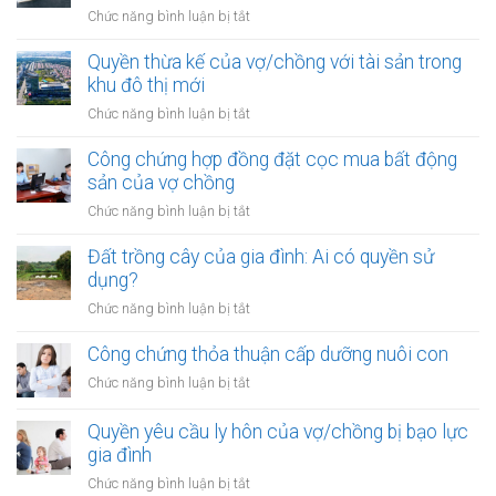
đồng
trong
ở
Chức năng bình luận bị tắt
góp
khu
Đất
vốn
vực
được
Quyền thừa kế của vợ/chồng với tài sản trong
mua
đặc
mua
khu đô thị mới
bất
biệt
bằng
động
ở
Chức năng bình luận bị tắt
tiền
sản
Quyền
cho
của
thừa
Công chứng hợp đồng đặt cọc mua bất động
vay
vợ
kế
sản của vợ chồng
từ
chồng
của
ngân
ở
Chức năng bình luận bị tắt
vợ/chồng
hàng
Công
với
của
chứng
Đất trồng cây của gia đình: Ai có quyền sử
tài
vợ
hợp
dụng?
sản
hoặc
đồng
trong
ở
Chức năng bình luận bị tắt
chồng
đặt
khu
Đất
cọc
đô
trồng
Công chứng thỏa thuận cấp dưỡng nuôi con
mua
thị
cây
bất
ở
Chức năng bình luận bị tắt
mới
của
động
Công
gia
sản
chứng
Quyền yêu cầu ly hôn của vợ/chồng bị bạo lực
đình:
của
thỏa
gia đình
Ai
vợ
thuận
có
ở
Chức năng bình luận bị tắt
chồng
cấp