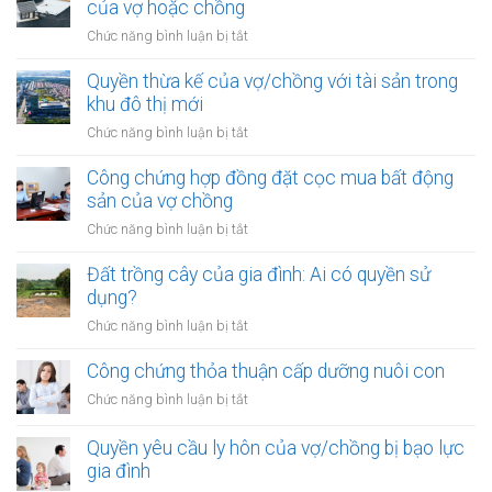
hợp
của vợ hoặc chồng
sản
đồng
trong
ở
Chức năng bình luận bị tắt
góp
khu
Đất
vốn
vực
được
Quyền thừa kế của vợ/chồng với tài sản trong
mua
đặc
mua
khu đô thị mới
bất
biệt
bằng
động
ở
Chức năng bình luận bị tắt
tiền
sản
Quyền
cho
của
thừa
Công chứng hợp đồng đặt cọc mua bất động
vay
vợ
kế
sản của vợ chồng
từ
chồng
của
ngân
ở
Chức năng bình luận bị tắt
vợ/chồng
hàng
Công
với
của
chứng
Đất trồng cây của gia đình: Ai có quyền sử
tài
vợ
hợp
dụng?
sản
hoặc
đồng
trong
ở
Chức năng bình luận bị tắt
chồng
đặt
khu
Đất
cọc
đô
trồng
Công chứng thỏa thuận cấp dưỡng nuôi con
mua
thị
cây
bất
ở
Chức năng bình luận bị tắt
mới
của
động
Công
gia
sản
chứng
Quyền yêu cầu ly hôn của vợ/chồng bị bạo lực
đình:
của
thỏa
gia đình
Ai
vợ
thuận