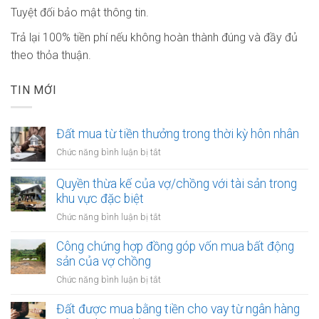
Tuyệt đối bảo mật thông tin.
Trả lại 100% tiền phí nếu không hoàn thành đúng và đầy đủ
theo thỏa thuận.
TIN MỚI
Đất mua từ tiền thưởng trong thời kỳ hôn nhân
ở
Chức năng bình luận bị tắt
Đất
mua
Quyền thừa kế của vợ/chồng với tài sản trong
từ
khu vực đặc biệt
tiền
ở
Chức năng bình luận bị tắt
thưởng
Quyền
trong
thừa
Công chứng hợp đồng góp vốn mua bất động
thời
kế
sản của vợ chồng
kỳ
của
hôn
ở
Chức năng bình luận bị tắt
vợ/chồng
nhân
Công
với
chứng
Đất được mua bằng tiền cho vay từ ngân hàng
tài