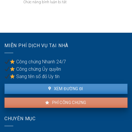
có
ở
Chức năng bình luận bị tắt
chồng
cấp
quyền
Quyền
dưỡng
sử
yêu
nuôi
dụng?
cầu
con
ly
hôn
của
vợ/chồng
MIỄN PHÍ DỊCH VỤ TẠI NHÀ
bị
bạo
lực
Công chứng Nhanh 24/7
gia
Công chứng Ủy quyền
đình
Sang tên sổ đỏ Uy tín
XEM ĐƯỜNG ĐI
PHÍ CÔNG CHỨNG
CHUYÊN MỤC