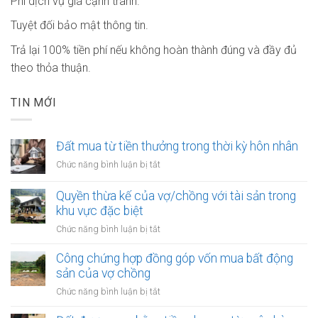
Phí dịch vụ giá cạnh tranh.
Tuyệt đối bảo mật thông tin.
Trả lại 100% tiền phí nếu không hoàn thành đúng và đầy đủ
theo thỏa thuận.
TIN MỚI
Đất mua từ tiền thưởng trong thời kỳ hôn nhân
ở
Chức năng bình luận bị tắt
Đất
mua
Quyền thừa kế của vợ/chồng với tài sản trong
từ
khu vực đặc biệt
tiền
ở
Chức năng bình luận bị tắt
thưởng
Quyền
trong
thừa
Công chứng hợp đồng góp vốn mua bất động
thời
kế
sản của vợ chồng
kỳ
của
hôn
ở
Chức năng bình luận bị tắt
vợ/chồng
nhân
Công
với