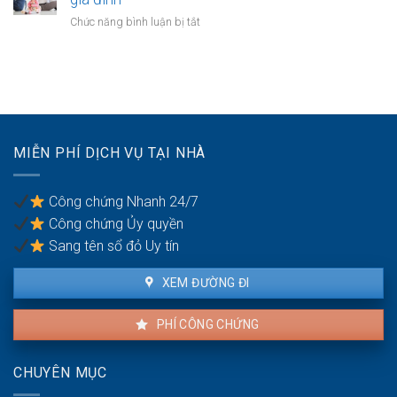
vợ
thuận
có
ở
Chức năng bình luận bị tắt
chồng
cấp
quyền
Quyền
dưỡng
sử
yêu
nuôi
dụng?
cầu
con
ly
hôn
của
vợ/chồng
MIỄN PHÍ DỊCH VỤ TẠI NHÀ
bị
bạo
lực
Công chứng Nhanh 24/7
gia
Công chứng Ủy quyền
đình
Sang tên sổ đỏ Uy tín
XEM ĐƯỜNG ĐI
PHÍ CÔNG CHỨNG
CHUYÊN MỤC