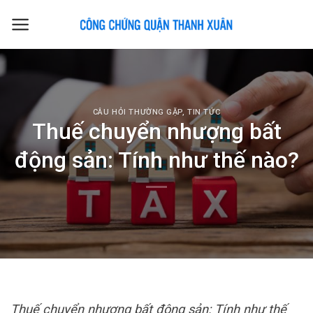
Skip
to
content
CÂU HỎI THƯỜNG GẶP
,
TIN TỨC
Thuế chuyển nhượng bất
động sản: Tính như thế nào?
Thuế chuyển nhượng bất động sản: Tính như thế