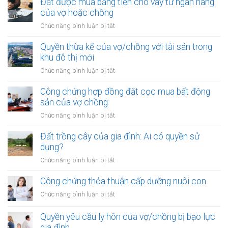
chứng
Đất được mua bằng tiền cho vay từ ngân hàng
tài
hợp
của vợ hoặc chồng
sản
đồng
trong
ở
Chức năng bình luận bị tắt
góp
khu
Đất
vốn
vực
được
Quyền thừa kế của vợ/chồng với tài sản trong
mua
đặc
mua
khu đô thị mới
bất
biệt
bằng
động
ở
Chức năng bình luận bị tắt
tiền
sản
Quyền
cho
của
thừa
Công chứng hợp đồng đặt cọc mua bất động
vay
vợ
kế
sản của vợ chồng
từ
chồng
của
ngân
ở
Chức năng bình luận bị tắt
vợ/chồng
hàng
Công
với
của
chứng
Đất trồng cây của gia đình: Ai có quyền sử
tài
vợ
hợp
dụng?
sản
hoặc
đồng
trong
ở
Chức năng bình luận bị tắt
chồng
đặt
khu
Đất
cọc
đô
trồng
Công chứng thỏa thuận cấp dưỡng nuôi con
mua
thị
cây
bất
ở
Chức năng bình luận bị tắt
mới
của
động
Công
gia
sản
chứng
Quyền yêu cầu ly hôn của vợ/chồng bị bạo lực
đình:
của
thỏa
gia đình
Ai