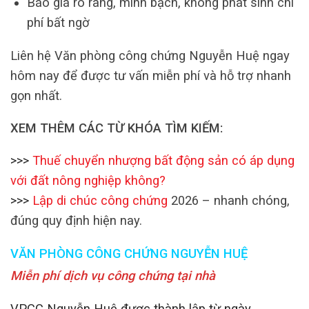
Báo giá rõ ràng, minh bạch, không phát sinh chi
phí bất ngờ
Liên hệ Văn phòng công chứng Nguyễn Huệ ngay
hôm nay để được tư vấn miễn phí và hỗ trợ nhanh
gọn nhất.
XEM THÊM CÁC TỪ KHÓA TÌM KIẾM:
>>>
Thuế chuyển nhượng bất động sản có áp dụng
với đất nông nghiệp không?
>>>
Lập di chúc công chứng
2026 – nhanh chóng,
đúng quy định hiện nay.
VĂN PHÒNG CÔNG CHỨNG NGUYỄN HUỆ
Miễn phí dịch vụ công chứng tại nhà
VPCC Nguyễn Huệ được thành lập từ ngày