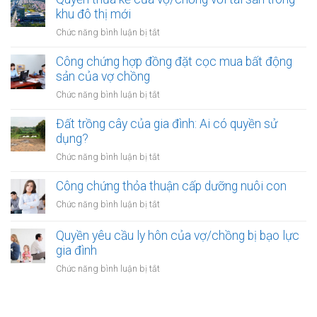
mua
đặc
mua
khu đô thị mới
bất
biệt
bằng
động
ở
Chức năng bình luận bị tắt
tiền
sản
Quyền
cho
của
thừa
Công chứng hợp đồng đặt cọc mua bất động
vay
vợ
kế
sản của vợ chồng
từ
chồng
của
ngân
ở
Chức năng bình luận bị tắt
vợ/chồng
hàng
Công
với
của
chứng
Đất trồng cây của gia đình: Ai có quyền sử
tài
vợ
hợp
dụng?
sản
hoặc
đồng
trong
ở
Chức năng bình luận bị tắt
chồng
đặt
khu
Đất
cọc
đô
trồng
Công chứng thỏa thuận cấp dưỡng nuôi con
mua
thị
cây
bất
ở
Chức năng bình luận bị tắt
mới
của
động
Công
gia
sản
chứng
Quyền yêu cầu ly hôn của vợ/chồng bị bạo lực
đình:
của
thỏa
gia đình
Ai
vợ
thuận
có
ở
Chức năng bình luận bị tắt
chồng
cấp
quyền
Quyền
dưỡng
sử
yêu
nuôi
dụng?
cầu
con