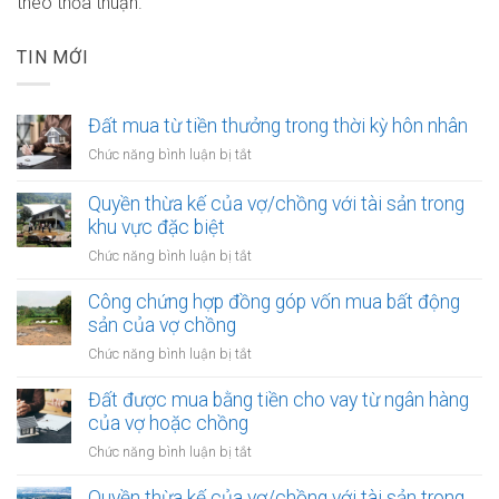
theo thỏa thuận.
TIN MỚI
Đất mua từ tiền thưởng trong thời kỳ hôn nhân
ở
Chức năng bình luận bị tắt
Đất
mua
Quyền thừa kế của vợ/chồng với tài sản trong
từ
khu vực đặc biệt
tiền
ở
Chức năng bình luận bị tắt
thưởng
Quyền
trong
thừa
Công chứng hợp đồng góp vốn mua bất động
thời
kế
sản của vợ chồng
kỳ
của
hôn
ở
Chức năng bình luận bị tắt
vợ/chồng
nhân
Công
với
chứng
Đất được mua bằng tiền cho vay từ ngân hàng
tài
hợp
của vợ hoặc chồng
sản
đồng
trong
ở
Chức năng bình luận bị tắt
góp
khu
Đất
vốn
vực
được
Quyền thừa kế của vợ/chồng với tài sản trong