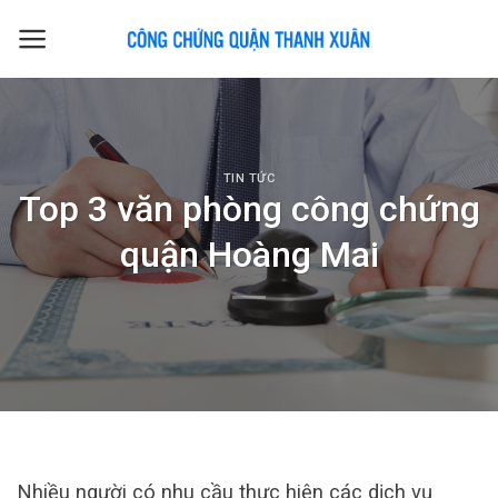
Skip
to
content
TIN TỨC
Top 3 văn phòng công chứng
quận Hoàng Mai
Nhiều người có nhu cầu thực hiện các dịch vụ