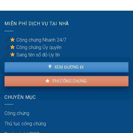
ly
hôn
của
vợ/chồng
MIỄN PHÍ DỊCH VỤ TẠI NHÀ
bị
bạo
lực
Công chứng Nhanh 24/7
gia
Công chứng Ủy quyền
đình
Sang tên sổ đỏ Uy tín
XEM ĐƯỜNG ĐI
PHÍ CÔNG CHỨNG
CHUYÊN MỤC
Công chứng
Thủ tục công chứng