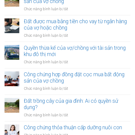
sản của vợ chồng
kỳ
của
hôn
ở
Chức năng bình luận bị tắt
vợ/chồng
nhân
Công
với
chứng
Đất được mua bằng tiền cho vay từ ngân hàng
tài
hợp
của vợ hoặc chồng
sản
đồng
trong
ở
Chức năng bình luận bị tắt
góp
khu
Đất
vốn
vực
được
Quyền thừa kế của vợ/chồng với tài sản trong
mua
đặc
mua
khu đô thị mới
bất
biệt
bằng
động
ở
Chức năng bình luận bị tắt
tiền
sản
Quyền
cho
của
thừa
Công chứng hợp đồng đặt cọc mua bất động
vay
vợ
kế
sản của vợ chồng
từ
chồng
của
ngân
ở
Chức năng bình luận bị tắt
vợ/chồng
hàng
Công
với
của
chứng
Đất trồng cây của gia đình: Ai có quyền sử
tài
vợ
hợp
dụng?
sản
hoặc
đồng
trong
ở
Chức năng bình luận bị tắt
chồng
đặt
khu
Đất
cọc
đô
trồng
Công chứng thỏa thuận cấp dưỡng nuôi con
mua
thị
cây
bất
ở