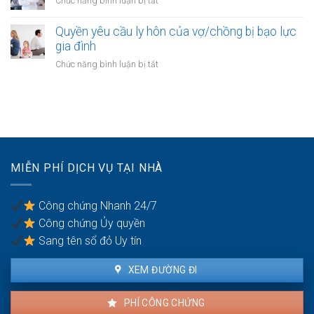
Chức năng bình luận bị tắt
mới
của
động
Công
gia
sản
chứng
Quyền yêu cầu ly hôn của vợ/chồng bị bạo lực
đình:
của
thỏa
gia đình
Ai
vợ
thuận
có
ở
Chức năng bình luận bị tắt
chồng
cấp
quyền
Quyền
dưỡng
sử
yêu
nuôi
dụng?
cầu
con
ly
hôn
của
vợ/chồng
MIỄN PHÍ DỊCH VỤ TẠI NHÀ
bị
bạo
lực
Công chứng Nhanh 24/7
gia
Công chứng Ủy quyền
đình
Sang tên sổ đỏ Uy tín
XEM ĐƯỜNG ĐI
PHÍ CÔNG CHỨNG