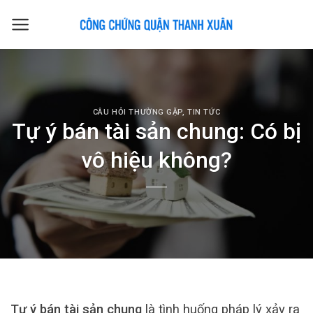
Skip
to
content
CÂU HỎI THƯỜNG GẶP
,
TIN TỨC
Tự ý bán tài sản chung: Có bị
vô hiệu không?
Tự ý bán tài sản chung
là tình huống pháp lý xảy ra