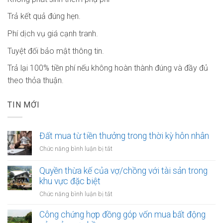
Trả kết quả đúng hẹn.
Phí dịch vụ giá cạnh tranh.
Tuyệt đối bảo mật thông tin.
Trả lại 100% tiền phí nếu không hoàn thành đúng và đầy đủ
theo thỏa thuận.
TIN MỚI
Đất mua từ tiền thưởng trong thời kỳ hôn nhân
ở
Chức năng bình luận bị tắt
Đất
mua
Quyền thừa kế của vợ/chồng với tài sản trong
từ
khu vực đặc biệt
tiền
ở
Chức năng bình luận bị tắt
thưởng
Quyền
trong
thừa
Công chứng hợp đồng góp vốn mua bất động
thời
kế