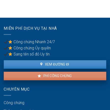
yêu
nuôi
dụng?
cầu
con
ly
hôn
của
vợ/chồng
MIỄN PHÍ DỊCH VỤ TẠI NHÀ
bị
bạo
lực
Công chứng Nhanh 24/7
gia
Công chứng Ủy quyền
đình
Sang tên sổ đỏ Uy tín
XEM ĐƯỜNG ĐI
PHÍ CÔNG CHỨNG
CHUYÊN MỤC
Công chứng