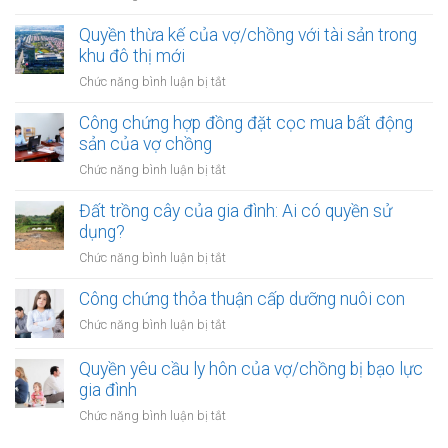
góp
khu
Đất
vốn
vực
được
Quyền thừa kế của vợ/chồng với tài sản trong
mua
đặc
mua
khu đô thị mới
bất
biệt
bằng
động
ở
Chức năng bình luận bị tắt
tiền
sản
Quyền
cho
của
thừa
Công chứng hợp đồng đặt cọc mua bất động
vay
vợ
kế
sản của vợ chồng
từ
chồng
của
ngân
ở
Chức năng bình luận bị tắt
vợ/chồng
hàng
Công
với
của
chứng
Đất trồng cây của gia đình: Ai có quyền sử
tài
vợ
hợp
dụng?
sản
hoặc
đồng
trong
ở
Chức năng bình luận bị tắt
chồng
đặt
khu
Đất
cọc
đô
trồng
Công chứng thỏa thuận cấp dưỡng nuôi con
mua
thị
cây
bất
ở
Chức năng bình luận bị tắt
mới
của
động
Công
gia
sản
chứng
Quyền yêu cầu ly hôn của vợ/chồng bị bạo lực
đình:
của
thỏa
gia đình
Ai
vợ
thuận
có
ở
Chức năng bình luận bị tắt
chồng
cấp
quyền
Quyền
dưỡng
sử