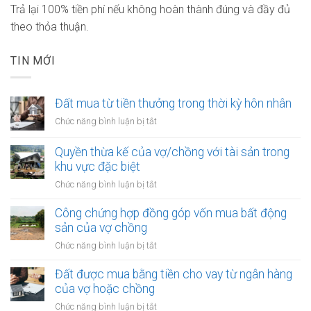
Trả lại 100% tiền phí nếu không hoàn thành đúng và đầy đủ
theo thỏa thuận.
TIN MỚI
Đất mua từ tiền thưởng trong thời kỳ hôn nhân
ở
Chức năng bình luận bị tắt
Đất
mua
Quyền thừa kế của vợ/chồng với tài sản trong
từ
khu vực đặc biệt
tiền
ở
Chức năng bình luận bị tắt
thưởng
Quyền
trong
thừa
Công chứng hợp đồng góp vốn mua bất động
thời
kế
sản của vợ chồng
kỳ
của
hôn
ở
Chức năng bình luận bị tắt
vợ/chồng
nhân
Công
với
chứng
Đất được mua bằng tiền cho vay từ ngân hàng
tài
hợp
của vợ hoặc chồng
sản
đồng
trong
ở
Chức năng bình luận bị tắt