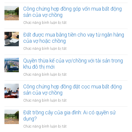
Quyền
trong
thừa
Công chứng hợp đồng góp vốn mua bất động
thời
kế
sản của vợ chồng
kỳ
của
hôn
ở
Chức năng bình luận bị tắt
vợ/chồng
nhân
Công
với
chứng
Đất được mua bằng tiền cho vay từ ngân hàng
tài
hợp
của vợ hoặc chồng
sản
đồng
trong
ở
Chức năng bình luận bị tắt
góp
khu
Đất
vốn
vực
được
Quyền thừa kế của vợ/chồng với tài sản trong
mua
đặc
mua
khu đô thị mới
bất
biệt
bằng
động
ở
Chức năng bình luận bị tắt
tiền
sản
Quyền
cho
của
thừa
Công chứng hợp đồng đặt cọc mua bất động
vay
vợ
kế
sản của vợ chồng
từ
chồng
của
ngân
ở
Chức năng bình luận bị tắt
vợ/chồng
hàng
Công
với
của
chứng
Đất trồng cây của gia đình: Ai có quyền sử
tài
vợ
hợp
dụng?
sản
hoặc
đồng
trong
ở
Chức năng bình luận bị tắt
chồng
đặt
khu
Đất