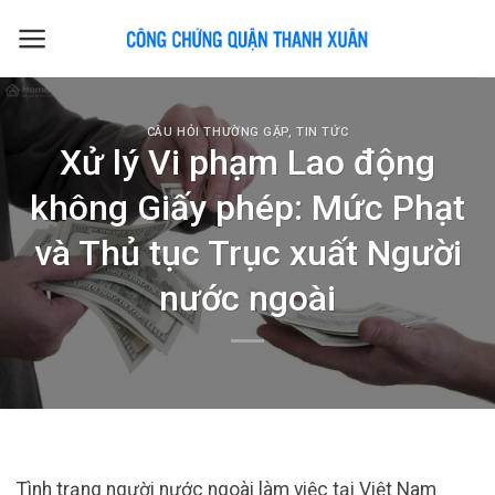
Skip
to
content
CÂU HỎI THƯỜNG GẶP
,
TIN TỨC
Xử lý Vi phạm Lao động
không Giấy phép: Mức Phạt
và Thủ tục Trục xuất Người
nước ngoài
Tình trạng người nước ngoài làm việc tại Việt Nam