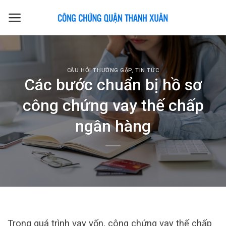
Skip
to
content
CÂU HỎI THƯỜNG GẶP
,
TIN TỨC
Các bước chuẩn bị hồ sơ
công chứng vay thế chấp
ngân hàng
Trong quá trình vay vốn, công chứng vay thế chấp