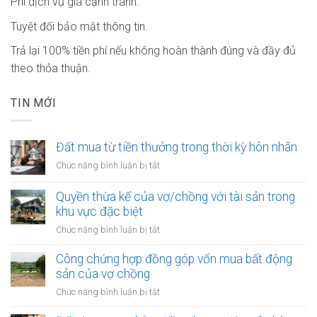
Phí dịch vụ giá cạnh tranh.
Tuyệt đối bảo mật thông tin.
Trả lại 100% tiền phí nếu không hoàn thành đúng và đầy đủ
theo thỏa thuận.
TIN MỚI
Đất mua từ tiền thưởng trong thời kỳ hôn nhân
ở
Chức năng bình luận bị tắt
Đất
mua
Quyền thừa kế của vợ/chồng với tài sản trong
từ
khu vực đặc biệt
tiền
ở
Chức năng bình luận bị tắt
thưởng
Quyền
trong
thừa
Công chứng hợp đồng góp vốn mua bất động
thời
kế
sản của vợ chồng
kỳ
của
hôn
ở
Chức năng bình luận bị tắt
vợ/chồng
nhân
Công
với