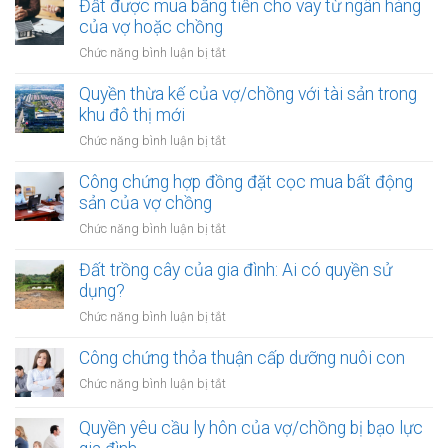
chứng
Đất được mua bằng tiền cho vay từ ngân hàng
tài
hợp
của vợ hoặc chồng
sản
đồng
trong
ở
Chức năng bình luận bị tắt
góp
khu
Đất
vốn
vực
được
Quyền thừa kế của vợ/chồng với tài sản trong
mua
đặc
mua
khu đô thị mới
bất
biệt
bằng
động
ở
Chức năng bình luận bị tắt
tiền
sản
Quyền
cho
của
thừa
Công chứng hợp đồng đặt cọc mua bất động
vay
vợ
kế
sản của vợ chồng
từ
chồng
của
ngân
ở
Chức năng bình luận bị tắt
vợ/chồng
hàng
Công
với
của
chứng
Đất trồng cây của gia đình: Ai có quyền sử
tài
vợ
hợp
dụng?
sản
hoặc
đồng
trong
ở
Chức năng bình luận bị tắt
chồng
đặt
khu
Đất
cọc
đô
trồng
Công chứng thỏa thuận cấp dưỡng nuôi con
mua
thị
cây
bất
ở
Chức năng bình luận bị tắt
mới
của
động
Công
gia
sản
chứng
Quyền yêu cầu ly hôn của vợ/chồng bị bạo lực
đình:
của
thỏa