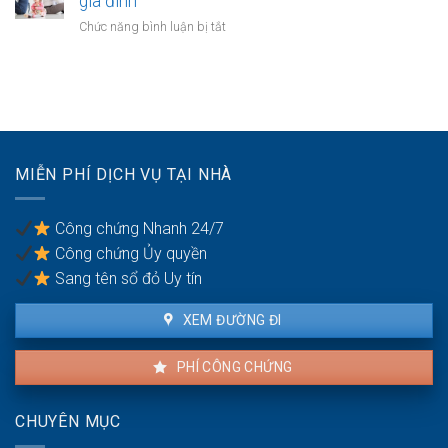
gia đình
Ai
vợ
thuận
có
ở
Chức năng bình luận bị tắt
chồng
cấp
quyền
Quyền
dưỡng
sử
yêu
nuôi
dụng?
cầu
con
ly
hôn
của
vợ/chồng
MIỄN PHÍ DỊCH VỤ TẠI NHÀ
bị
bạo
lực
Công chứng Nhanh 24/7
gia
Công chứng Ủy quyền
đình
Sang tên sổ đỏ Uy tín
XEM ĐƯỜNG ĐI
PHÍ CÔNG CHỨNG
CHUYÊN MỤC