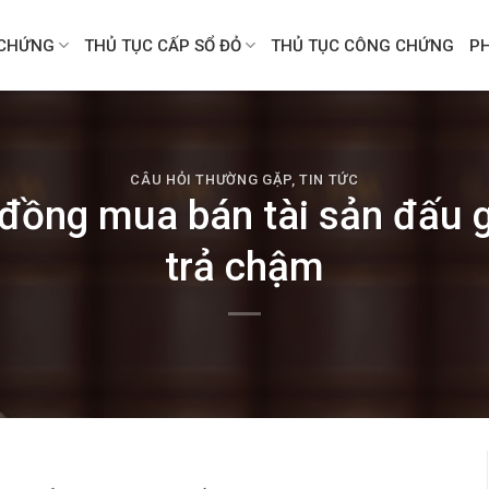
CHỨNG
THỦ TỤC CẤP SỔ ĐỎ
THỦ TỤC CÔNG CHỨNG
P
CÂU HỎI THƯỜNG GẶP
,
TIN TỨC
ồng mua bán tài sản đấu g
trả chậm