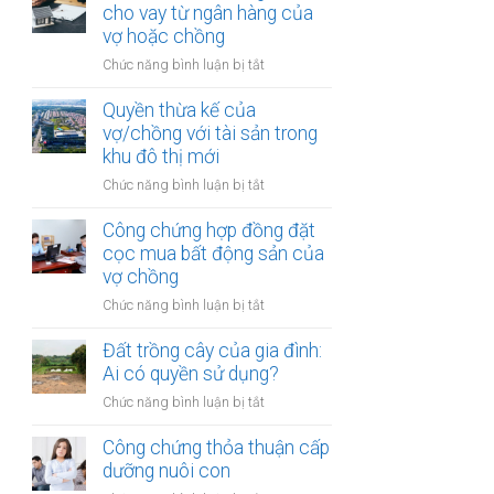
hợp
cho vay từ ngân hàng của
trong
đồng
vợ hoặc chồng
khu
góp
vực
ở
Chức năng bình luận bị tắt
vốn
đặc
Đất
mua
biệt
được
Quyền thừa kế của
bất
mua
vợ/chồng với tài sản trong
động
bằng
khu đô thị mới
sản
tiền
của
ở
Chức năng bình luận bị tắt
cho
vợ
Quyền
vay
chồng
thừa
Công chứng hợp đồng đặt
từ
kế
cọc mua bất động sản của
ngân
của
vợ chồng
hàng
vợ/chồng
của
ở
Chức năng bình luận bị tắt
với
vợ
Công
tài
hoặc
chứng
Đất trồng cây của gia đình:
sản
chồng
hợp
Ai có quyền sử dụng?
trong
đồng
khu
ở
Chức năng bình luận bị tắt
đặt
đô
Đất
cọc
thị
trồng
Công chứng thỏa thuận cấp
mua
mới
cây
dưỡng nuôi con
bất
của
động