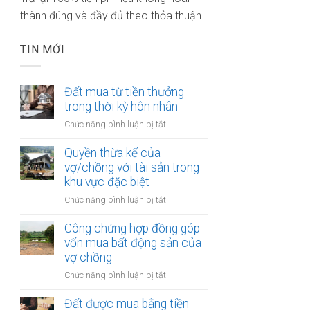
thành đúng và đầy đủ theo thỏa thuận.
TIN MỚI
Đất mua từ tiền thưởng
trong thời kỳ hôn nhân
ở
Chức năng bình luận bị tắt
Đất
mua
Quyền thừa kế của
từ
vợ/chồng với tài sản trong
tiền
khu vực đặc biệt
thưởng
ở
Chức năng bình luận bị tắt
trong
Quyền
thời
thừa
Công chứng hợp đồng góp
kỳ
kế
vốn mua bất động sản của
hôn
của
vợ chồng
nhân
vợ/chồng
ở
Chức năng bình luận bị tắt
với
Công
tài
chứng
Đất được mua bằng tiền
sản