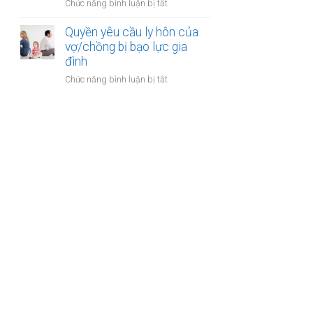
ở
Chức năng bình luận bị tắt
gia
sản
Công
đình:
của
chứng
Quyền yêu cầu ly hôn của
Ai
vợ
thỏa
vợ/chồng bị bạo lực gia
có
chồng
thuận
đình
quyền
cấp
sử
ở
Chức năng bình luận bị tắt
dưỡng
dụng?
Quyền
nuôi
yêu
con
cầu
ly
hôn
của
vợ/chồng
bị
bạo
lực
gia
đình