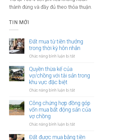
thành đúng và đầy đủ theo thỏa thuận.
TIN MỚI
Đất mua từ tiền thưởng
trong thời kỳ hôn nhân
ở
Chức năng bình luận bị tắt
Đất
mua
Quyền thừa kế của
từ
vợ/chồng với tài sản trong
tiền
khu vực đặc biệt
thưởng
ở
Chức năng bình luận bị tắt
trong
Quyền
thời
thừa
Công chứng hợp đồng góp
kỳ
kế
vốn mua bất động sản của
hôn
của
vợ chồng
nhân
vợ/chồng
ở
Chức năng bình luận bị tắt
với
Công
tài
chứng
Đất được mua bằng tiền
sản