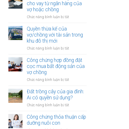
hợp
cho vay từ ngân hàng của
trong
đồng
vợ hoặc chồng
khu
góp
vực
ở
Chức năng bình luận bị tắt
vốn
đặc
Đất
mua
biệt
được
Quyền thừa kế của
bất
mua
vợ/chồng với tài sản trong
động
bằng
khu đô thị mới
sản
tiền
của
ở
Chức năng bình luận bị tắt
cho
vợ
Quyền
vay
chồng
thừa
Công chứng hợp đồng đặt
từ
kế
cọc mua bất động sản của
ngân
của
vợ chồng
hàng
vợ/chồng
của
ở
Chức năng bình luận bị tắt
với
vợ
Công
tài
hoặc
chứng
Đất trồng cây của gia đình:
sản
chồng
hợp
Ai có quyền sử dụng?
trong
đồng
khu
ở
Chức năng bình luận bị tắt
đặt
đô
Đất
cọc
thị
trồng
Công chứng thỏa thuận cấp
mua
mới
cây
dưỡng nuôi con
bất
của
động