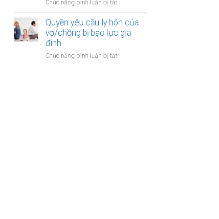
ở
Chức năng bình luận bị tắt
gia
sản
Công
đình:
của
chứng
Quyền yêu cầu ly hôn của
Ai
vợ
thỏa
vợ/chồng bị bạo lực gia
có
chồng
thuận
đình
quyền
cấp
sử
ở
Chức năng bình luận bị tắt
dưỡng
dụng?
Quyền
nuôi
yêu
con
cầu
ly
hôn
của
vợ/chồng
bị
bạo
lực
gia
đình