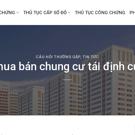
CHỨNG
THỦ TỤC CẤP SỔ ĐỎ
THỦ TỤC CÔNG CHỨNG
P
CÂU HỎI THƯỜNG GẶP
,
TIN TỨC
a bán chung cư tái định cư: