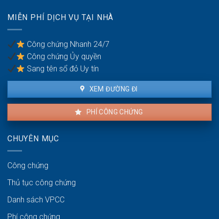
của
vợ/chồng
MIỄN PHÍ DỊCH VỤ TẠI NHÀ
bị
bạo
lực
Công chứng Nhanh 24/7
gia
Công chứng Ủy quyền
đình
Sang tên sổ đỏ Uy tín
XEM ĐƯỜNG ĐI
PHÍ CÔNG CHỨNG
CHUYÊN MỤC
Công chứng
Thủ tục công chứng
Danh sách VPCC
Phí công chứng