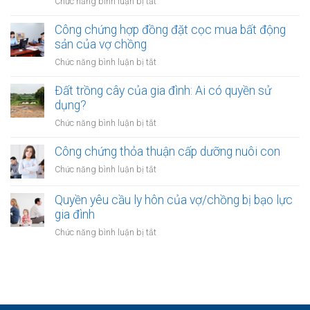
ở
Chức năng bình luận bị tắt
tiền
sản
Quyền
cho
của
thừa
Công chứng hợp đồng đặt cọc mua bất động
vay
vợ
kế
sản của vợ chồng
từ
chồng
của
ngân
ở
Chức năng bình luận bị tắt
vợ/chồng
hàng
Công
với
của
chứng
Đất trồng cây của gia đình: Ai có quyền sử
tài
vợ
hợp
dụng?
sản
hoặc
đồng
trong
ở
Chức năng bình luận bị tắt
chồng
đặt
khu
Đất
cọc
đô
trồng
Công chứng thỏa thuận cấp dưỡng nuôi con
mua
thị
cây
bất
ở
Chức năng bình luận bị tắt
mới
của
động
Công
gia
sản
chứng
Quyền yêu cầu ly hôn của vợ/chồng bị bạo lực
đình:
của
thỏa
gia đình
Ai
vợ
thuận
có
ở
Chức năng bình luận bị tắt
chồng
cấp
quyền
Quyền
dưỡng
sử
yêu
nuôi
dụng?
cầu
con
ly
hôn