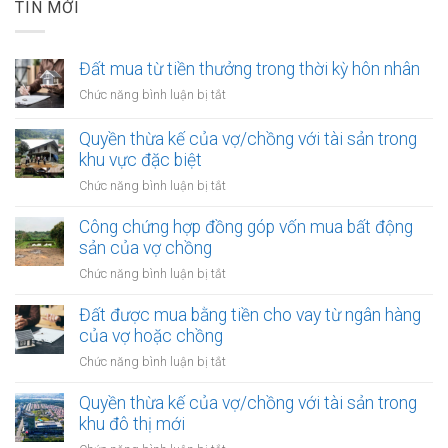
TIN MỚI
Đất mua từ tiền thưởng trong thời kỳ hôn nhân
ở
Chức năng bình luận bị tắt
Đất
mua
Quyền thừa kế của vợ/chồng với tài sản trong
từ
khu vực đặc biệt
tiền
ở
Chức năng bình luận bị tắt
thưởng
Quyền
trong
thừa
Công chứng hợp đồng góp vốn mua bất động
thời
kế
sản của vợ chồng
kỳ
của
hôn
ở
Chức năng bình luận bị tắt
vợ/chồng
nhân
Công
với
chứng
Đất được mua bằng tiền cho vay từ ngân hàng
tài
hợp
của vợ hoặc chồng
sản
đồng
trong
ở
Chức năng bình luận bị tắt
góp
khu
Đất
vốn
vực
được
Quyền thừa kế của vợ/chồng với tài sản trong
mua
đặc
mua
khu đô thị mới
bất
biệt
bằng
động