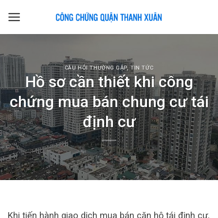
Skip
to
content
CÂU HỎI THƯỜNG GẶP
,
TIN TỨC
Hồ sơ cần thiết khi công
chứng mua bán chung cư tái
định cư
Khi tiến hành giao dịch mua bán căn hộ tái định cư,