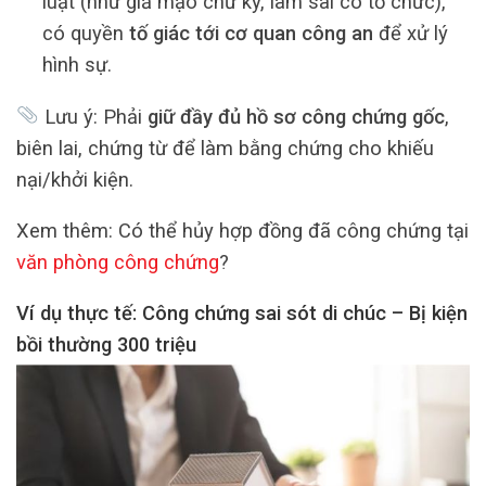
luật (như giả mạo chữ ký, làm sai có tổ chức),
có quyền
tố giác tới cơ quan công an
để xử lý
hình sự.
Lưu ý: Phải
giữ đầy đủ hồ sơ công chứng gốc
,
biên lai, chứng từ để làm bằng chứng cho khiếu
nại/khởi kiện.
Xem thêm: Có thể hủy hợp đồng đã công chứng tại
văn phòng công chứng
?
Ví dụ thực tế: Công chứng sai sót di chúc – Bị kiện
bồi thường 300 triệu