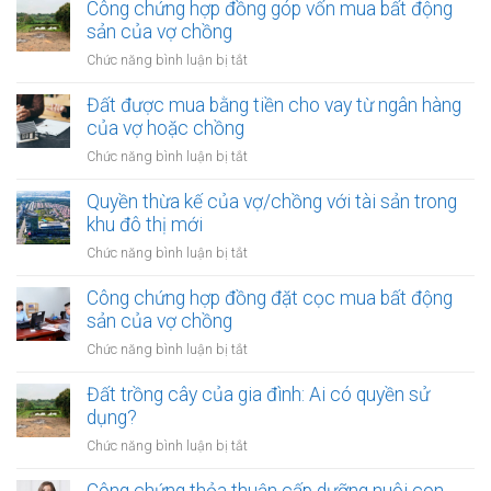
thừa
Công chứng hợp đồng góp vốn mua bất động
thời
kế
sản của vợ chồng
kỳ
của
hôn
ở
Chức năng bình luận bị tắt
vợ/chồng
nhân
Công
với
chứng
Đất được mua bằng tiền cho vay từ ngân hàng
tài
hợp
của vợ hoặc chồng
sản
đồng
trong
ở
Chức năng bình luận bị tắt
góp
khu
Đất
vốn
vực
được
Quyền thừa kế của vợ/chồng với tài sản trong
mua
đặc
mua
khu đô thị mới
bất
biệt
bằng
động
ở
Chức năng bình luận bị tắt
tiền
sản
Quyền
cho
của
thừa
Công chứng hợp đồng đặt cọc mua bất động
vay
vợ
kế
sản của vợ chồng
từ
chồng
của
ngân
ở
Chức năng bình luận bị tắt
vợ/chồng
hàng
Công
với
của
chứng
Đất trồng cây của gia đình: Ai có quyền sử
tài
vợ
hợp
dụng?
sản
hoặc
đồng
trong
ở
Chức năng bình luận bị tắt
chồng
đặt
khu
Đất
cọc
đô
trồng