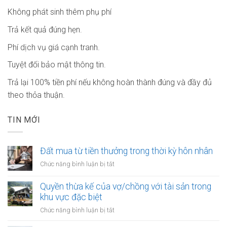
Không phát sinh thêm phụ phí
Trả kết quả đúng hẹn.
Phí dịch vụ giá cạnh tranh.
Tuyệt đối bảo mật thông tin.
Trả lại 100% tiền phí nếu không hoàn thành đúng và đầy đủ
theo thỏa thuận.
TIN MỚI
Đất mua từ tiền thưởng trong thời kỳ hôn nhân
ở
Chức năng bình luận bị tắt
Đất
mua
Quyền thừa kế của vợ/chồng với tài sản trong
từ
khu vực đặc biệt
tiền
ở
Chức năng bình luận bị tắt
thưởng
Quyền
trong