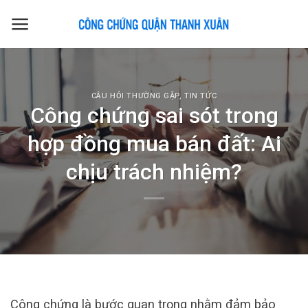
Skip
to
content
CÂU HỎI THƯỜNG GẶP
,
TIN TỨC
Công chứng sai sót trong
hợp đồng mua bán đất: Ai
chịu trách nhiệm?
Công chứng là bước quan trọng nhằm đảm bảo