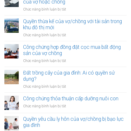
của vợ hoặc chồng
sản
đồng
trong
ở
Chức năng bình luận bị tắt
góp
khu
Đất
vốn
vực
được
Quyền thừa kế của vợ/chồng với tài sản trong
mua
đặc
mua
khu đô thị mới
bất
biệt
bằng
động
ở
Chức năng bình luận bị tắt
tiền
sản
Quyền
cho
của
thừa
Công chứng hợp đồng đặt cọc mua bất động
vay
vợ
kế
sản của vợ chồng
từ
chồng
của
ngân
ở
Chức năng bình luận bị tắt
vợ/chồng
hàng
Công
với
của
chứng
Đất trồng cây của gia đình: Ai có quyền sử
tài
vợ
hợp
dụng?
sản
hoặc
đồng
trong
ở
Chức năng bình luận bị tắt
chồng
đặt
khu
Đất
cọc
đô
trồng
Công chứng thỏa thuận cấp dưỡng nuôi con
mua
thị
cây
bất
ở
Chức năng bình luận bị tắt
mới
của
động
Công
gia
sản
chứng
Quyền yêu cầu ly hôn của vợ/chồng bị bạo lực
đình:
của
thỏa
gia đình
Ai
vợ
thuận
có