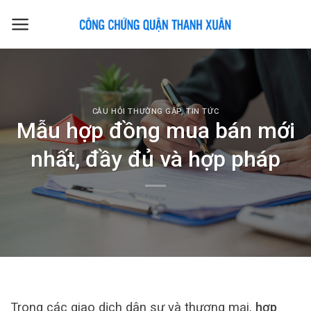
Skip
to
content
CÂU HỎI THƯỜNG GẶP
,
TIN TỨC
Mẫu hợp đồng mua bán mới
nhất, đầy đủ và hợp pháp
Trong các giao dịch dân sự và thương mại,
hợp