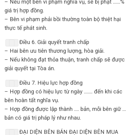
–
N
ế
u
m
ộ
t
b
ê
n
vi
ph
ạ
m
ngh
ĩ
a
v
ụ,
s
ẽ
b
ị
ph
ạ
t
……%
gi
á
tr
ị
h
ợ
p
đồ
ng
.
–
B
ê
n
vi
ph
ạ
m
ph
ả
i
b
ồ
i
th
ườ
ng
to
à
n
b
ộ
thi
ệ
t
h
ạ
i
th
ự
c
t
ế
ph
á
t
sinh
.
Đ
i
ề
u
6
.
Gi
ả
i
quy
ế
t
tranh
ch
ấ
p
–
Hai
b
ê
n
ư
u
ti
ê
n
th
ươ
ng
l
ượ
ng
,
h
ò
a
gi
ả
i
.
–
N
ế
u
kh
ô
ng
đạ
t
th
ỏ
a
thu
ậ
n
,
tranh
ch
ấ
p
s
ẽ đượ
c
gi
ả
i
quy
ế
t
t
ạ
i
T
ò
a
á
n
.
Đ
i
ề
u
7
.
Hi
ệ
u
l
ự
c
h
ợ
p
đồ
ng
–
H
ợ
p
đồ
ng
c
ó
hi
ệ
u
l
ự
c
t
ừ
ng
à
y
……. đế
n
khi
c
á
c
b
ê
n
ho
à
n
t
ấ
t
ngh
ĩ
a
v
ụ.
–
H
ợ
p
đồ
ng
đượ
c
l
ậ
p
th
à
nh
….
b
ả
n
,
m
ỗ
i
b
ê
n
gi
ữ …
b
ả
n
c
ó
gi
á
tr
ị
ph
á
p
l
ý
nh
ư
nhau
.
ĐẠ
I
DI
Ệ
N
B
Ê
N
B
Á
N
ĐẠ
I
DI
Ệ
N
B
Ê
N
MUA