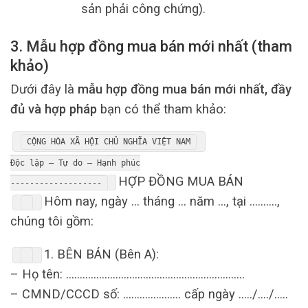
sản phải công chứng).
3. Mẫu hợp đồng mua bán mới nhất (tham
khảo)
Dưới đây là
mẫu hợp đồng mua bán mới nhất, đầy
đủ và hợp pháp
bạn có thể tham khảo:
C
Ộ
NG
H
Ò
A
X
Ã
H
Ộ
I
CH
Ủ
NGH
Ĩ
A
VI
Ệ
T
NAM
Độ
c
l
ậ
p
–
T
ự
do
–
H
ạ
nh
ph
ú
c
H
Ợ
P
ĐỒ
NG
MUA
B
Á
N
-------------------
H
ô
m
nay
,
ng
à
y
…
th
á
ng
…
n
ă
m
…,
t
ạ
i
……….,
ch
ú
ng
t
ô
i
g
ồ
m
:
1
.
B
Ê
N
B
Á
N
(Bên A):
–
H
ọ
t
ê
n
: ………………………………………………………..
–
CMND
/
CCCD
s
ố: …………………
c
ấ
p
ng
à
y
…../…./…..