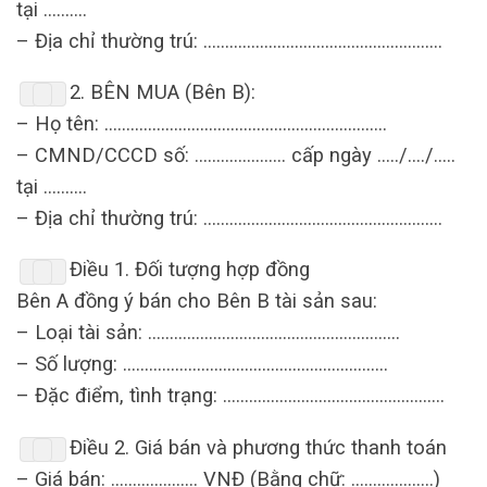
t
ạ
i
……….
–
Đị
a
ch
ỉ
th
ườ
ng
tr
ú: ……………………………………………….
2
.
B
Ê
N
MUA
(Bên B):
–
H
ọ
t
ê
n
: ………………………………………………………..
–
CMND
/
CCCD
s
ố: …………………
c
ấ
p
ng
à
y
…../…./…..
t
ạ
i
……….
–
Đị
a
ch
ỉ
th
ườ
ng
tr
ú: ……………………………………………….
Đ
i
ề
u
1
. Đố
i
t
ượ
ng
h
ợ
p
đồ
ng
B
ê
n
A
đồ
ng
ý
b
á
n
cho
B
ê
n
B
t
à
i
s
ả
n
sau
:
–
Lo
ạ
i
t
à
i
s
ả
n
: ………………………………………………….
–
S
ố
l
ượ
ng
: …………………………………………………….
–
Đặ
c
đ
i
ể
m
,
t
ì
nh
tr
ạ
ng
: ……………………………………………
Đ
i
ề
u
2
.
Gi
á
b
á
n
v
à
ph
ươ
ng
th
ứ
c
thanh
to
á
n
–
Gi
á
b
á
n
: ………………..
VN
Đ (Bằng chữ: ……………….)