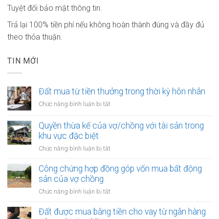
Tuyệt đối bảo mật thông tin.
Trả lại 100% tiền phí nếu không hoàn thành đúng và đầy đủ
theo thỏa thuận.
TIN MỚI
Đất mua từ tiền thưởng trong thời kỳ hôn nhân
ở
Chức năng bình luận bị tắt
Đất
mua
Quyền thừa kế của vợ/chồng với tài sản trong
từ
khu vực đặc biệt
tiền
ở
Chức năng bình luận bị tắt
thưởng
Quyền
trong
thừa
Công chứng hợp đồng góp vốn mua bất động
thời
kế
sản của vợ chồng
kỳ
của
hôn
ở
Chức năng bình luận bị tắt
vợ/chồng
nhân
Công
với
chứng
Đất được mua bằng tiền cho vay từ ngân hàng
tài
hợp