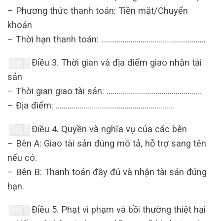
–
Ph
ươ
ng
th
ứ
c
thanh
to
á
n
:
Ti
ề
n
m
ặ
t
/
Chuy
ể
n
kho
ả
n
–
Th
ờ
i
h
ạ
n
thanh
to
á
n
: ……………………………………………..
Đ
i
ề
u
3
.
Th
ờ
i
gian
v
à đị
a
đ
i
ể
m
giao
nh
ậ
n
t
à
i
s
ả
n
–
Th
ờ
i
gian
giao
t
à
i
s
ả
n
: …………………………………………
–
Đị
a
đ
i
ể
m
: ……………………………………………………
Đ
i
ề
u
4
.
Quy
ề
n
v
à
ngh
ĩ
a
v
ụ
c
ủ
a
c
á
c
b
ê
n
–
B
ê
n
A
:
Giao
t
à
i
s
ả
n
đú
ng
m
ô
t
ả,
h
ỗ
tr
ợ
sang
t
ê
n
n
ế
u
c
ó.
–
B
ê
n
B
:
Thanh
to
á
n
đầ
y
đủ
v
à
nh
ậ
n
t
à
i
s
ả
n
đú
ng
h
ạ
n
.
Đ
i
ề
u
5
.
Ph
ạ
t
vi
ph
ạ
m
v
à
b
ồ
i
th
ườ
ng
thi
ệ
t
h
ạ
i