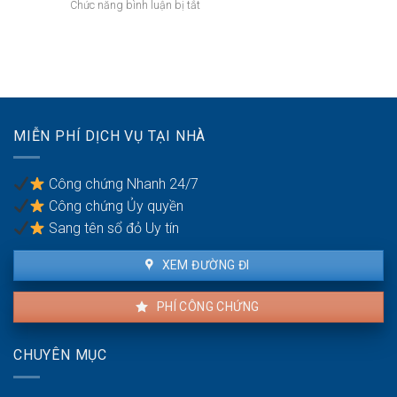
ở
Chức năng bình luận bị tắt
chồng
cấp
quyền
Quyền
dưỡng
sử
yêu
nuôi
dụng?
cầu
con
ly
hôn
của
vợ/chồng
MIỄN PHÍ DỊCH VỤ TẠI NHÀ
bị
bạo
lực
Công chứng Nhanh 24/7
gia
Công chứng Ủy quyền
đình
Sang tên sổ đỏ Uy tín
XEM ĐƯỜNG ĐI
PHÍ CÔNG CHỨNG
CHUYÊN MỤC