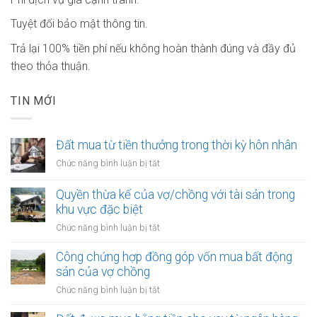
Tuyệt đối bảo mật thông tin.
Trả lại 100% tiền phí nếu không hoàn thành đúng và đầy đủ
theo thỏa thuận.
TIN MỚI
Đất mua từ tiền thưởng trong thời kỳ hôn nhân
ở
Chức năng bình luận bị tắt
Đất
mua
Quyền thừa kế của vợ/chồng với tài sản trong
từ
khu vực đặc biệt
tiền
ở
Chức năng bình luận bị tắt
thưởng
Quyền
trong
thừa
Công chứng hợp đồng góp vốn mua bất động
thời
kế
sản của vợ chồng
kỳ
của
hôn
ở
Chức năng bình luận bị tắt
vợ/chồng
nhân
Công
với
chứng