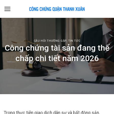
Skip
to
content
CÂU HỎI THƯỜNG GẶP
,
TIN TỨC
Công chứng tài sản đang thế
chấp chi tiết năm 2026
Trong thực tiễn giao dịch dân sự và bất động sản,