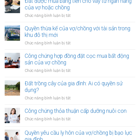
Đất được mua bằng tiền cho vay từ ngân hàng
tài
hợp
của vợ hoặc chồng
sản
đồng
trong
ở
Chức năng bình luận bị tắt
góp
khu
Đất
vốn
vực
được
Quyền thừa kế của vợ/chồng với tài sản trong
mua
đặc
mua
khu đô thị mới
bất
biệt
bằng
động
ở
Chức năng bình luận bị tắt
tiền
sản
Quyền
cho
của
thừa
Công chứng hợp đồng đặt cọc mua bất động
vay
vợ
kế
sản của vợ chồng
từ
chồng
của
ngân
ở
Chức năng bình luận bị tắt
vợ/chồng
hàng
Công
với
của
chứng
Đất trồng cây của gia đình: Ai có quyền sử
tài
vợ
hợp
dụng?
sản
hoặc
đồng
trong
ở
Chức năng bình luận bị tắt
chồng
đặt
khu
Đất
cọc
đô
trồng
Công chứng thỏa thuận cấp dưỡng nuôi con
mua
thị
cây
bất
ở
Chức năng bình luận bị tắt
mới
của
động
Công
gia
sản
chứng
Quyền yêu cầu ly hôn của vợ/chồng bị bạo lực
đình:
của
thỏa
gia đình
Ai