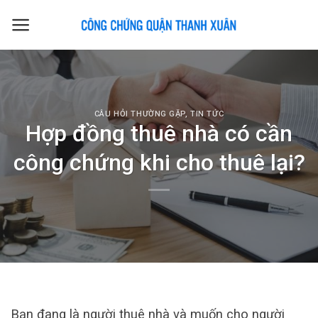
Skip
to
content
CÂU HỎI THƯỜNG GẶP
,
TIN TỨC
Hợp đồng thuê nhà có cần
công chứng khi cho thuê lại?
Bạn đang là người thuê nhà và muốn cho người