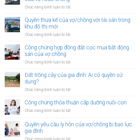
đồng
trong
ở
Chức năng bình luận bị tắt
góp
khu
Đất
vốn
vực
được
Quyền thừa kế của vợ/chồng với tài sản trong
mua
đặc
mua
khu đô thị mới
bất
biệt
bằng
động
ở
Chức năng bình luận bị tắt
tiền
sản
Quyền
cho
của
thừa
Công chứng hợp đồng đặt cọc mua bất động
vay
vợ
kế
sản của vợ chồng
từ
chồng
của
ngân
ở
Chức năng bình luận bị tắt
vợ/chồng
hàng
Công
với
của
chứng
Đất trồng cây của gia đình: Ai có quyền sử
tài
vợ
hợp
dụng?
sản
hoặc
đồng
trong
ở
Chức năng bình luận bị tắt
chồng
đặt
khu
Đất
cọc
đô
trồng
Công chứng thỏa thuận cấp dưỡng nuôi con
mua
thị
cây
bất
ở
Chức năng bình luận bị tắt
mới
của
động
Công
gia
sản
chứng
Quyền yêu cầu ly hôn của vợ/chồng bị bạo lực
đình:
của
thỏa
gia đình
Ai
vợ
thuận
có
ở
Chức năng bình luận bị tắt
chồng