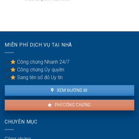
cấp
quyền
Quyền
dưỡng
sử
yêu
nuôi
dụng?
cầu
con
ly
hôn
của
vợ/chồng
MIỄN PHÍ DỊCH VỤ TẠI NHÀ
bị
bạo
lực
Công chứng Nhanh 24/7
gia
Công chứng Ủy quyền
đình
Sang tên sổ đỏ Uy tín
XEM ĐƯỜNG ĐI
PHÍ CÔNG CHỨNG
CHUYÊN MỤC
Công chứng