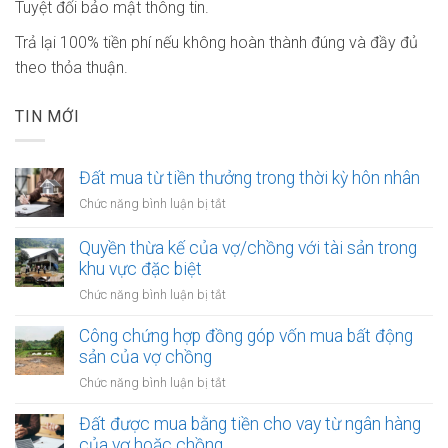
Tuyệt đối bảo mật thông tin.
Trả lại 100% tiền phí nếu không hoàn thành đúng và đầy đủ
theo thỏa thuận.
TIN MỚI
Đất mua từ tiền thưởng trong thời kỳ hôn nhân
ở
Chức năng bình luận bị tắt
Đất
mua
Quyền thừa kế của vợ/chồng với tài sản trong
từ
khu vực đặc biệt
tiền
ở
Chức năng bình luận bị tắt
thưởng
Quyền
trong
thừa
Công chứng hợp đồng góp vốn mua bất động
thời
kế
sản của vợ chồng
kỳ
của
hôn
ở
Chức năng bình luận bị tắt
vợ/chồng
nhân
Công
với
chứng
Đất được mua bằng tiền cho vay từ ngân hàng
tài
hợp
của vợ hoặc chồng
sản