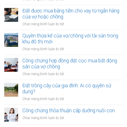
vợ/chồng
nhân
Công
với
chứng
Đất được mua bằng tiền cho vay từ ngân hàng
tài
hợp
của vợ hoặc chồng
sản
đồng
trong
ở
Chức năng bình luận bị tắt
góp
khu
Đất
vốn
vực
được
Quyền thừa kế của vợ/chồng với tài sản trong
mua
đặc
mua
khu đô thị mới
bất
biệt
bằng
động
ở
Chức năng bình luận bị tắt
tiền
sản
Quyền
cho
của
thừa
Công chứng hợp đồng đặt cọc mua bất động
vay
vợ
kế
sản của vợ chồng
từ
chồng
của
ngân
ở
Chức năng bình luận bị tắt
vợ/chồng
hàng
Công
với
của
chứng
Đất trồng cây của gia đình: Ai có quyền sử
tài
vợ
hợp
dụng?
sản
hoặc
đồng
trong
ở
Chức năng bình luận bị tắt
chồng
đặt
khu
Đất
cọc
đô
trồng
Công chứng thỏa thuận cấp dưỡng nuôi con
mua
thị
cây
bất
ở
Chức năng bình luận bị tắt
mới
của
động
Công
gia