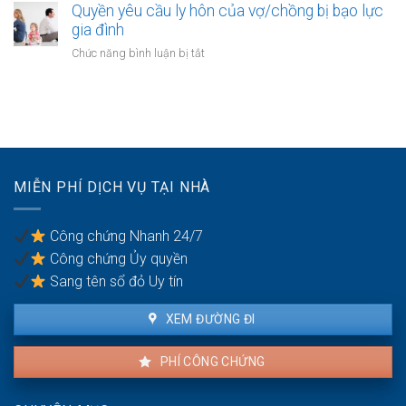
sản
chứng
Quyền yêu cầu ly hôn của vợ/chồng bị bạo lực
đình:
của
thỏa
gia đình
Ai
vợ
thuận
có
ở
Chức năng bình luận bị tắt
chồng
cấp
quyền
Quyền
dưỡng
sử
yêu
nuôi
dụng?
cầu
con
ly
hôn
của
vợ/chồng
MIỄN PHÍ DỊCH VỤ TẠI NHÀ
bị
bạo
lực
Công chứng Nhanh 24/7
gia
Công chứng Ủy quyền
đình
Sang tên sổ đỏ Uy tín
XEM ĐƯỜNG ĐI
PHÍ CÔNG CHỨNG