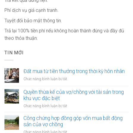
Trả kết quả đúng hẹn.
Phí dịch vụ giá cạnh tranh.
Tuyệt đối bảo mật thông tin.
Trả lại 100% tiền phí nếu không hoàn thành đúng và đầy đủ
theo thỏa thuận.
TIN MỚI
Đất mua từ tiền thưởng trong thời kỳ hôn nhân
ở
Chức năng bình luận bị tắt
Đất
mua
Quyền thừa kế của vợ/chồng với tài sản trong
từ
khu vực đặc biệt
tiền
ở
Chức năng bình luận bị tắt
thưởng
Quyền
trong
thừa
Công chứng hợp đồng góp vốn mua bất động
thời
kế
sản của vợ chồng
kỳ
của
hôn
ở
Chức năng bình luận bị tắt