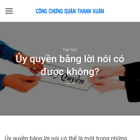
Skip
to
content
TIN TỨC
Ủy quyền bằng lời nói có
được không?
Ủy quyền bằng lời nói có thể là một trong những