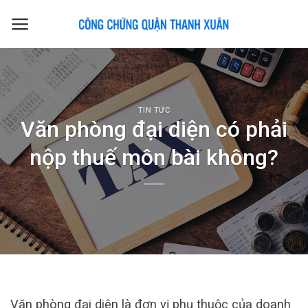
Skip
to
content
TIN TỨC
Văn phòng đại diện có phải
nộp thuế môn bài không?
Văn phòng đại diện là đơn vị phụ thuộc của doanh