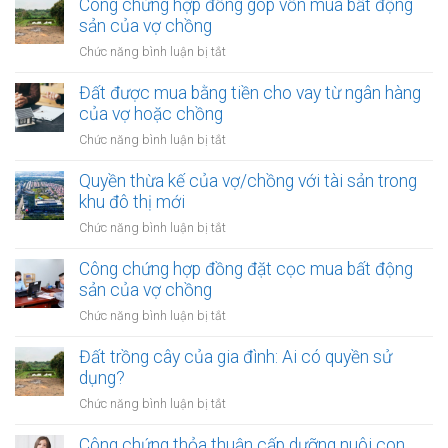
thừa
Công chứng hợp đồng góp vốn mua bất động
thời
kế
sản của vợ chồng
kỳ
của
hôn
ở
Chức năng bình luận bị tắt
vợ/chồng
nhân
Công
với
chứng
Đất được mua bằng tiền cho vay từ ngân hàng
tài
hợp
của vợ hoặc chồng
sản
đồng
trong
ở
Chức năng bình luận bị tắt
góp
khu
Đất
vốn
vực
được
Quyền thừa kế của vợ/chồng với tài sản trong
mua
đặc
mua
khu đô thị mới
bất
biệt
bằng
động
ở
Chức năng bình luận bị tắt
tiền
sản
Quyền
cho
của
thừa
Công chứng hợp đồng đặt cọc mua bất động
vay
vợ
kế
sản của vợ chồng
từ
chồng
của
ngân
ở
Chức năng bình luận bị tắt
vợ/chồng
hàng
Công
với
của
chứng
Đất trồng cây của gia đình: Ai có quyền sử
tài
vợ
hợp
dụng?
sản
hoặc
đồng
trong
ở
Chức năng bình luận bị tắt
chồng
đặt
khu
Đất
cọc
đô
trồng
Công chứng thỏa thuận cấp dưỡng nuôi con
mua