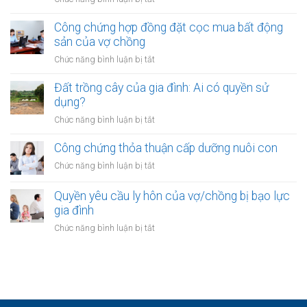
tiền
sản
Quyền
cho
của
thừa
Công chứng hợp đồng đặt cọc mua bất động
vay
vợ
kế
sản của vợ chồng
từ
chồng
của
ngân
ở
Chức năng bình luận bị tắt
vợ/chồng
hàng
Công
với
của
chứng
Đất trồng cây của gia đình: Ai có quyền sử
tài
vợ
hợp
dụng?
sản
hoặc
đồng
trong
ở
Chức năng bình luận bị tắt
chồng
đặt
khu
Đất
cọc
đô
trồng
Công chứng thỏa thuận cấp dưỡng nuôi con
mua
thị
cây
bất
ở
Chức năng bình luận bị tắt
mới
của
động
Công
gia
sản
chứng
Quyền yêu cầu ly hôn của vợ/chồng bị bạo lực
đình:
của
thỏa
gia đình
Ai
vợ
thuận
có
ở
Chức năng bình luận bị tắt
chồng
cấp
quyền
Quyền
dưỡng
sử
yêu
nuôi
dụng?
cầu
con
ly
hôn
của