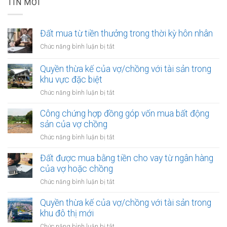
TIN MỚI
Đất mua từ tiền thưởng trong thời kỳ hôn nhân
ở
Chức năng bình luận bị tắt
Đất
mua
Quyền thừa kế của vợ/chồng với tài sản trong
từ
khu vực đặc biệt
tiền
ở
Chức năng bình luận bị tắt
thưởng
Quyền
trong
thừa
Công chứng hợp đồng góp vốn mua bất động
thời
kế
sản của vợ chồng
kỳ
của
hôn
ở
Chức năng bình luận bị tắt
vợ/chồng
nhân
Công
với
chứng
Đất được mua bằng tiền cho vay từ ngân hàng
tài
hợp
của vợ hoặc chồng
sản
đồng
trong
ở
Chức năng bình luận bị tắt
góp
khu
Đất
vốn
vực
được
Quyền thừa kế của vợ/chồng với tài sản trong
mua
đặc
mua
khu đô thị mới
bất
biệt
bằng
động
ở
Chức năng bình luận bị tắt