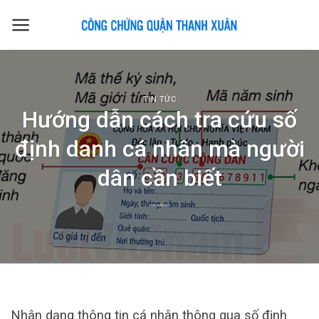
Skip
to
content
TIN TỨC
Hướng dẫn cách tra cứu số
định danh cá nhân mà người
dân cần biết
Nhận dạng thông tin cá nhân thông qua số định