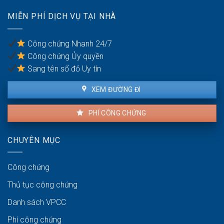
vợ/chồng
MIỄN PHÍ DỊCH VỤ TẠI NHÀ
bị
bạo
lực
Công chứng Nhanh 24/7
gia
Công chứng Ủy quyền
đình
Sang tên sổ đỏ Uy tín
XEM ĐƯỜNG ĐI
PHÍ CÔNG CHỨNG
CHUYÊN MỤC
Công chứng
Thủ tục công chứng
Danh sách VPCC
Phí công chứng