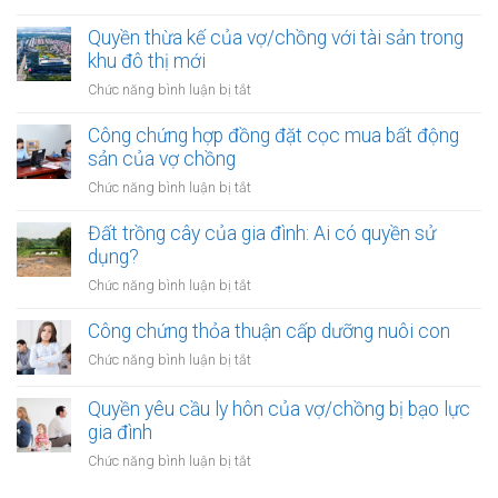
khu
Đất
vốn
vực
được
Quyền thừa kế của vợ/chồng với tài sản trong
mua
đặc
mua
khu đô thị mới
bất
biệt
bằng
động
ở
Chức năng bình luận bị tắt
tiền
sản
Quyền
cho
của
thừa
Công chứng hợp đồng đặt cọc mua bất động
vay
vợ
kế
sản của vợ chồng
từ
chồng
của
ngân
ở
Chức năng bình luận bị tắt
vợ/chồng
hàng
Công
với
của
chứng
Đất trồng cây của gia đình: Ai có quyền sử
tài
vợ
hợp
dụng?
sản
hoặc
đồng
trong
ở
Chức năng bình luận bị tắt
chồng
đặt
khu
Đất
cọc
đô
trồng
Công chứng thỏa thuận cấp dưỡng nuôi con
mua
thị
cây
bất
ở
Chức năng bình luận bị tắt
mới
của
động
Công
gia
sản
chứng
Quyền yêu cầu ly hôn của vợ/chồng bị bạo lực
đình:
của
thỏa
gia đình
Ai
vợ
thuận
có
ở
Chức năng bình luận bị tắt
chồng
cấp
quyền
Quyền
dưỡng
sử