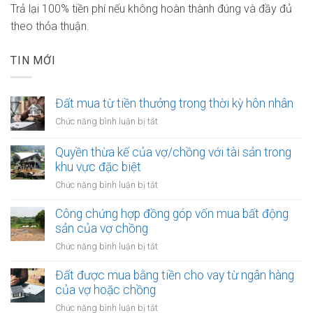
Trả lại 100% tiền phí nếu không hoàn thành đúng và đầy đủ
theo thỏa thuận.
TIN MỚI
Đất mua từ tiền thưởng trong thời kỳ hôn nhân
ở
Chức năng bình luận bị tắt
Đất
mua
Quyền thừa kế của vợ/chồng với tài sản trong
từ
khu vực đặc biệt
tiền
ở
Chức năng bình luận bị tắt
thưởng
Quyền
trong
thừa
Công chứng hợp đồng góp vốn mua bất động
thời
kế
sản của vợ chồng
kỳ
của
hôn
ở
Chức năng bình luận bị tắt
vợ/chồng
nhân
Công
với
chứng
Đất được mua bằng tiền cho vay từ ngân hàng
tài
hợp
của vợ hoặc chồng
sản
đồng
trong
ở
Chức năng bình luận bị tắt
góp