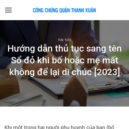
Skip
to
content
TIN TỨC
Hướng dẫn thủ tục sang tên
Sổ đỏ khi bố hoặc mẹ mất
không để lại di chúc [2023]
Khi một trong hai người phụ huynh của bạn (bố