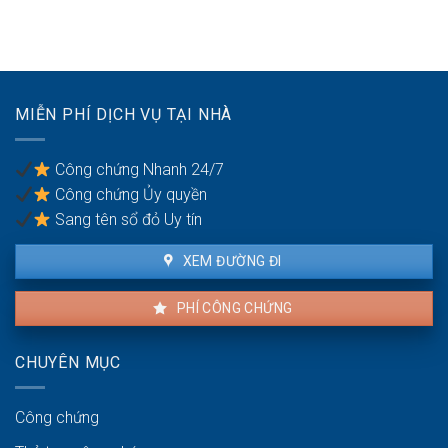
yêu
nuôi
dụng?
cầu
con
ly
hôn
của
vợ/chồng
MIỄN PHÍ DỊCH VỤ TẠI NHÀ
bị
bạo
lực
Công chứng Nhanh 24/7
gia
Công chứng Ủy quyền
đình
Sang tên sổ đỏ Uy tín
XEM ĐƯỜNG ĐI
PHÍ CÔNG CHỨNG
CHUYÊN MỤC
Công chứng