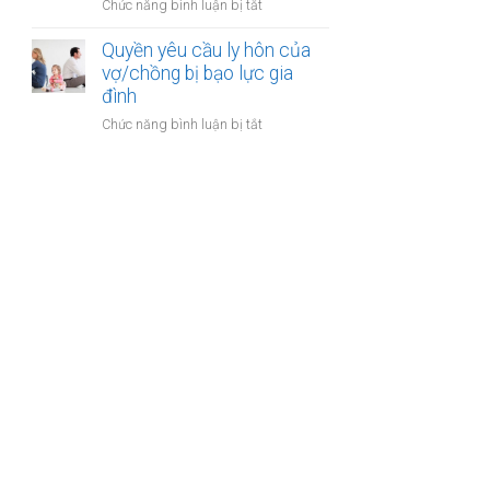
ở
Chức năng bình luận bị tắt
gia
sản
Công
đình:
của
chứng
Quyền yêu cầu ly hôn của
Ai
vợ
thỏa
vợ/chồng bị bạo lực gia
có
chồng
thuận
đình
quyền
cấp
sử
ở
Chức năng bình luận bị tắt
dưỡng
dụng?
Quyền
nuôi
yêu
con
cầu
ly
hôn
của
vợ/chồng
bị
bạo
lực
gia
đình