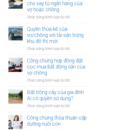
hợp
cho vay từ ngân hàng của
trong
đồng
vợ hoặc chồng
khu
góp
vực
ở
Chức năng bình luận bị tắt
vốn
đặc
Đất
mua
biệt
được
Quyền thừa kế của
bất
mua
vợ/chồng với tài sản trong
động
bằng
khu đô thị mới
sản
tiền
của
ở
Chức năng bình luận bị tắt
cho
vợ
Quyền
vay
chồng
thừa
Công chứng hợp đồng đặt
từ
kế
cọc mua bất động sản của
ngân
của
vợ chồng
hàng
vợ/chồng
của
ở
Chức năng bình luận bị tắt
với
vợ
Công
tài
hoặc
chứng
Đất trồng cây của gia đình:
sản
chồng
hợp
Ai có quyền sử dụng?
trong
đồng
khu
ở
Chức năng bình luận bị tắt
đặt
đô
Đất
cọc
thị
trồng
Công chứng thỏa thuận cấp
mua
mới
cây
dưỡng nuôi con
bất
của
động