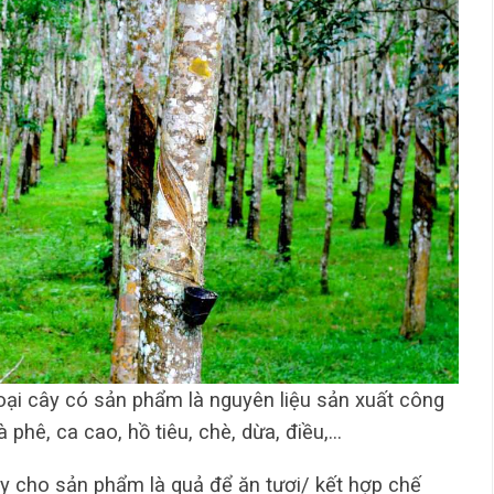
oại cây có sản phẩm là nguyên liệu sản xuất công
 phê, ca cao, hồ tiêu, chè, dừa, điều,…
ây cho sản phẩm là quả để ăn tươi/ kết hợp chế