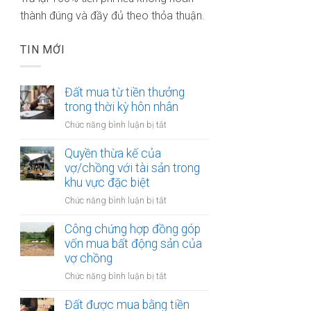
thành đúng và đầy đủ theo thỏa thuận.
TIN MỚI
Đất mua từ tiền thưởng
trong thời kỳ hôn nhân
ở
Chức năng bình luận bị tắt
Đất
mua
Quyền thừa kế của
từ
vợ/chồng với tài sản trong
tiền
khu vực đặc biệt
thưởng
ở
Chức năng bình luận bị tắt
trong
Quyền
thời
thừa
Công chứng hợp đồng góp
kỳ
kế
vốn mua bất động sản của
hôn
của
vợ chồng
nhân
vợ/chồng
ở
Chức năng bình luận bị tắt
với
Công
tài
chứng
Đất được mua bằng tiền
sản