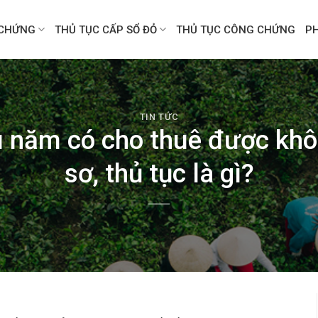
CHỨNG
THỦ TỤC CẤP SỔ ĐỎ
THỦ TỤC CÔNG CHỨNG
P
TIN TỨC
u năm có cho thuê được khô
sơ, thủ tục là gì?