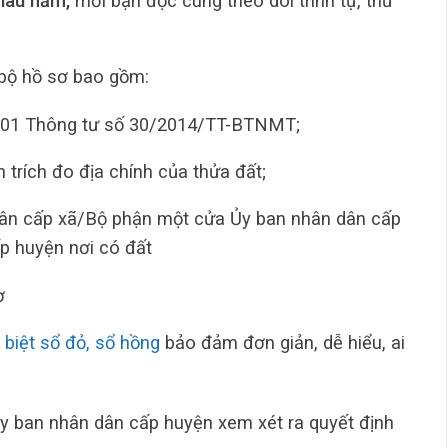
 lâu năm,
mời bạn đọc cùng theo dõi trình tự, thủ
 bộ hồ sơ bao gồm:
ố 01 Thông tư số 30/2014/TT-BTNMT;
 trích đo địa chính của thửa đất;
dân cấp xã/Bộ phận một cửa Ủy ban nhân dân cấp
p huyện nơi có đất
ơ
 biệt sổ đỏ, sổ hồng
bảo đảm đơn giản, dễ hiểu, ai
 Ủy ban nhân dân cấp huyện xem xét ra quyết định